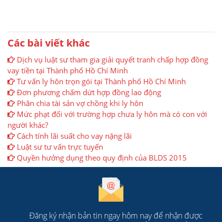
Các bài viết khác
Dịch vụ luật sư tham gia giải quyết tranh chấp hợp đồng
vay tiền tại Thành phố Hồ Chí Minh
Tư vấn ly hôn trọn gói tại Thành phố Hồ Chí Minh
Đơn phương chấm dứt hợp đồng lao động
Phân chia tài sản vợ chồng khi ly hôn
Mức phạt đối với trường hợp chưa ly hôn mà có con với
người khác?
Cách tính lãi suất cho vay nặng lãi
Luật sư tư vấn trực tuyến
Quyền hưởng dụng theo quy định của BLDS 2015
Đăng ký nhận bản tin ngay hôm nay để nhận được