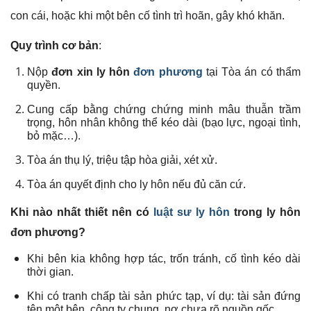
con cái, hoặc khi một bên cố tình trì hoãn, gây khó khăn.
Quy trình cơ bản
:
Nộp
đơn xin ly hôn
đơn phương
tại Tòa án có thẩm
quyền.
Cung cấp bằng chứng chứng minh mâu thuẫn trầm
trọng, hôn nhân không thể kéo dài (bạo lực, ngoại tình,
bỏ mặc…).
Tòa án thụ lý, triệu tập hòa giải, xét xử.
Tòa án quyết định cho ly hôn nếu đủ căn cứ.
Khi nào nhất thiết nên có
luật sư ly hôn
trong ly hôn
đơn phương?
Khi bên kia không hợp tác, trốn tránh, cố tình kéo dài
thời gian.
Khi có tranh chấp tài sản phức tạp, ví dụ: tài sản đứng
tên một bên, công ty chung, nợ chưa rõ nguồn gốc.