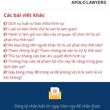
APOLO LAWYERS
Các bài viết khác
Dịch vụ luật sư bào chữa hình sự
Luật sư bào chữa cho bị can bị tạm giam
Hành vi làm giả con dấu của cơ quan, tổ chức thì bị xử
phạt như thế nào?
Đe dọa tống tiền người khác thì bị xử phạt như thế nào?
Tham nhũng là gì? Tham nhũng tài sản bị xử lý thế nào?
Thủ tục kháng cáo bản án, quyết định hình sự
Trường hợp nào sẽ phạm tội cho vay lãi nặng trong giao
dịch dân sự?
Gậy bóng chày để trong xe để phòng vệ có bị xem là vũ
khí không?
Đăng ký nhận bản tin ngay hôm nay để nhận được