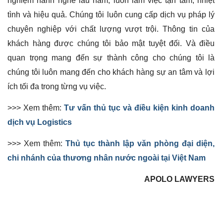
nghiệm hành nghề lâu năm, luôn làm việc tận tâm, nhiệt
tình và hiệu quả. Chúng tôi luôn cung cấp dịch vụ pháp lý
chuyên nghiệp với chất lượng vượt trội. Thông tin của
khách hàng được chúng tôi bảo mật tuyệt đối. Và điều
quan trọng mang đến sự thành công cho chúng tôi là
chúng tôi luôn mang đến cho khách hàng sự an tâm và lợi
ích tối đa trong từng vụ việc.
>>> Xem thêm:
Tư vấn thủ tục và điều kiện kinh doanh
dịch vụ Logistics
>>> Xem thêm:
Thủ tục thành lập văn phòng đại diện,
chi nhánh của thương nhân nước ngoài tại Việt Nam
APOLO LAWYERS