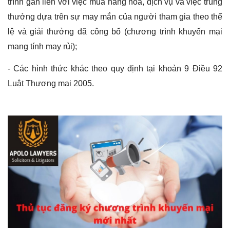
trình gắn liền với việc mua hàng hóa, dịch vụ và việc trúng
thưởng dựa trên sự may mắn của người tham gia theo thể
lệ và giải thưởng đã công bố (chương trình khuyến mại
mang tính may rủi);
- Các hình thức khác theo quy định tại khoản 9 Điều 92
Luật Thương mại 2005.