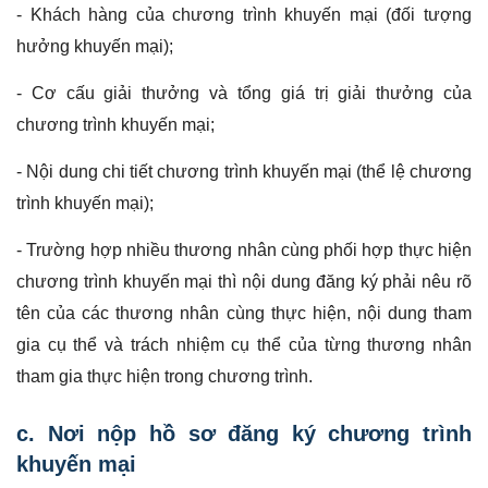
- Khách hàng của chương trình khuyến mại (đối tượng
hưởng khuyến mại);
- Cơ cấu giải thưởng và tổng giá trị giải thưởng của
chương trình khuyến mại;
- Nội dung chi tiết chương trình khuyến mại (thể lệ chương
trình khuyến mại);
- Trường hợp nhiều thương nhân cùng phối hợp thực hiện
chương trình khuyến mại thì nội dung đăng ký phải nêu rõ
tên của các thương nhân cùng thực hiện, nội dung tham
gia cụ thể và trách nhiệm cụ thể của từng thương nhân
tham gia thực hiện trong chương trình.
c. Nơi nộp hồ sơ đăng ký chương trình
khuyến mại