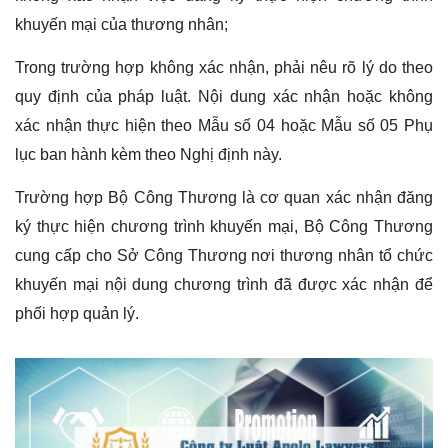
khuyến mại của thương nhân;
Trong trường hợp không xác nhận, phải nêu rõ lý do theo
quy định của pháp luật. Nội dung xác nhận hoặc không
xác nhận thực hiện theo Mẫu số 04 hoặc Mẫu số 05 Phụ
lục ban hành kèm theo Nghị định này.
Trường hợp Bộ Công Thương là cơ quan xác nhận đăng
ký thực hiện chương trình khuyến mại, Bộ Công Thương
cung cấp cho Sở Công Thương nơi thương nhân tổ chức
khuyến mại nội dung chương trình đã được xác nhận để
phối hợp quản lý.