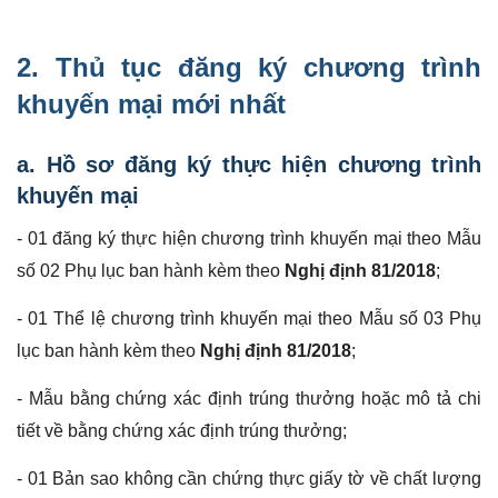
2. Thủ tục đăng ký chương trình
khuyến mại mới nhất
a. Hồ sơ đăng ký thực hiện chương trình
khuyến mại
- 01 đăng ký thực hiện chương trình khuyến mại theo Mẫu
số 02 Phụ lục ban hành kèm theo
Nghị định 81/2018
;
- 01 Thể lệ chương trình khuyến mại theo Mẫu số 03 Phụ
lục ban hành kèm theo
Nghị định 81/2018
;
- Mẫu bằng chứng xác định trúng thưởng hoặc mô tả chi
tiết về bằng chứng xác định trúng thưởng;
- 01 Bản sao không cần chứng thực giấy tờ về chất lượng