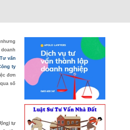
n nhưng
i doanh
Tư vấn
Công ty
iệc đơn
 qua số
động)
tự