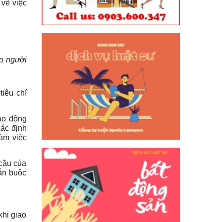
 về việc
ho người
iêu chí
lao động
xác định
làm việc
 cầu của
ẫn buộc
khi giao