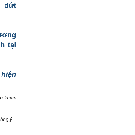
 dứt
ương
h tại
 hiện
 sở khám
ồng ý.