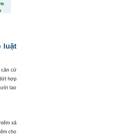
 luật
 căn cứ
 dứt hợp
gười lao
 hiểm xã
thêm cho