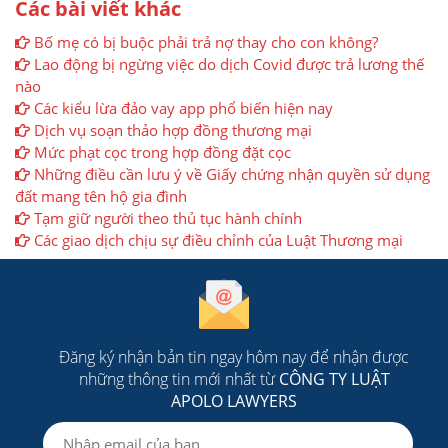
Các bài viết khác
Bố mẹ có bị buộc phải trả nợ thay cho con không?
Lao động bị ngừng việc do dịch Covid được trả lương thế
nào
Các kiểu lừa đảo vay app phổ biến hiện nay
Dịch vụ soạn thảo hợp đồng thương mại
Mức phạt cọc trong hợp đồng đặt cọc
Những điều cần lưu ý về Giấy chứng nhận quyền sử dụng
đất mang tên hộ gia đình
Tạm giữ người theo thủ tục hành chính
Các giao dịch chịu sự điều chỉnh của Luật Thương mại
Đăng ký nhận bản tin ngay hôm nay để nhận được
những thông tin mới nhất từ
CÔNG TY LUẬT
APOLO LAWYERS