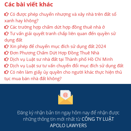
Các bài viết khác
Có được phép chuyển nhượng và xây nhà trên đất sổ
xanh hay không?
Các trường hợp chấm dứt hợp đồng thuê nhà ở
Tư vấn giải quyết tranh chấp liên quan đến quyền sử
dụng đất
Xin phép để chuyển mục đích sử dụng đất 2024
Đơn Phương Chấm Dứt Hợp Đồng Thuê Nhà
Dịch vụ Luật sư nhà đất tại Thành phố Hồ Chí Minh
Dịch vụ Luật sư tư vấn chuyển đổi mục đích sử dụng đất
Có nên làm giấy ủy quyền cho người khác thực hiện thủ
tục mua bán nhà đất không?
Đăng ký nhận bản tin ngay hôm nay để nhận được
những thông tin mới nhất từ
CÔNG TY LUẬT
APOLO LAWYERS