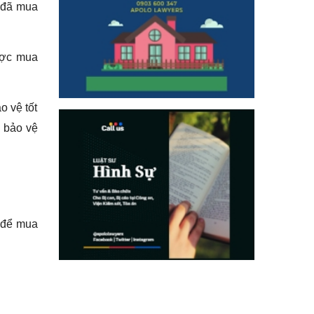
n đã mua
ược mua
o vệ tốt
 bảo vệ
 để mua