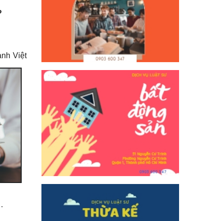
?
nh Việt
…