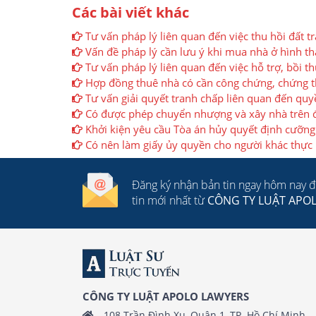
Các bài viết khác
Tư vấn pháp lý liên quan đến việc thu hồi đất trá
Vấn đề pháp lý cần lưu ý khi mua nhà ở hình th
Tư vấn pháp lý liên quan đến việc hỗ trợ, bồi th
Hợp đồng thuê nhà có cần công chứng, chứng 
Tư vấn giải quyết tranh chấp liên quan đến qu
Có được phép chuyển nhượng và xây nhà trên 
Khởi kiện yêu cầu Tòa án hủy quyết định cưỡng c
Có nên làm giấy ủy quyền cho người khác thực
Đăng ký nhận bản tin ngay hôm nay 
tin mới nhất từ
CÔNG TY LUẬT APO
CÔNG TY LUẬT APOLO LAWYERS
108 Trần Đình Xu, Quận 1, TP. Hồ Chí Minh