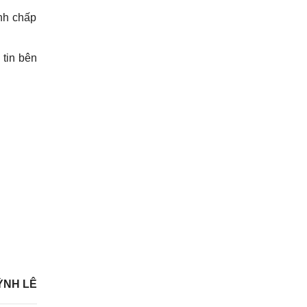
nh chấp
 tin bên
ỲNH LÊ