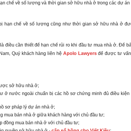
ạn chế về số lượng và thời gian sở hữu nhà ở trong các dự á
bị hạn chế về số lượng cũng như thời gian sở hữu nhà ở đ
là điều cần thiết để hạn chế rủi ro khi đầu tư mua nhà ở. Để bả
t Nam, Quý khách hàng liên hệ
Apolo Lawyers
để được tư vấn
được sở hữu nhà ở;
cư ở nước ngoài chuẩn bị các hồ sơ chứng minh đủ điều kiện
hồ sơ pháp lý dự án nhà ở;
ồng mua bán nhà ở giữa khách hàng với chủ đầu tư;
p đồng mua bán nhà ở với chủ đầu tư;
ận quyền sở hữu nhà ở -
cấp sổ hồng cho Việt Kiều
;