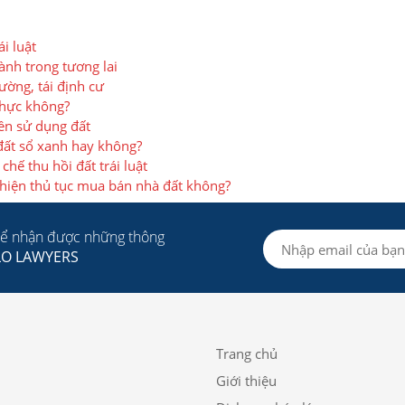
i luật
ành trong tương lai
ường, tái định cư
thực không?
yền sử dụng đất
đất sổ xanh hay không?
hế thu hồi đất trái luật
 hiện thủ tục mua bán nhà đất không?
để nhận được những thông
LO LAWYERS
Trang chủ
Giới thiệu