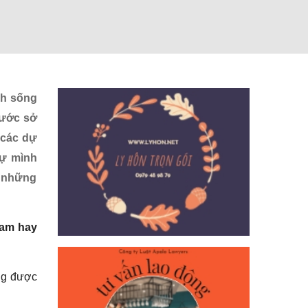
inh sống
nước sở
 các dự
tự mình
g những
Nam hay
ng được