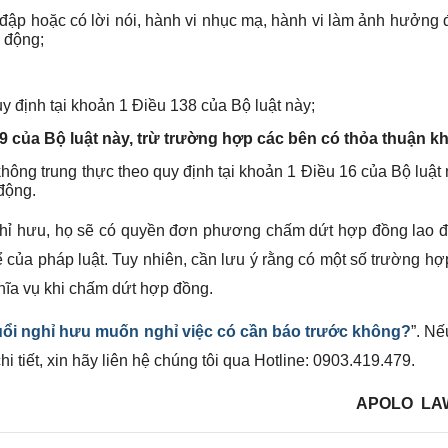
đập hoặc có lời nói, hành vi nhục mạ, hành vi làm ảnh hưởng
 động;
y định tại khoản 1 Điều 138 của Bộ luật này;
69 của Bộ luật này, trừ trường hợp các bên có thỏa thuận kh
hông trung thực theo quy định tại khoản 1 Điều 16 của Bộ luật
động.
 nghỉ hưu, họ sẽ có quyền đơn phương chấm dứt hợp đồng lao 
 của pháp luật. Tuy nhiên, cần lưu ý rằng có một số trường hợ
hĩa vụ khi chấm dứt hợp đồng.
uổi nghỉ hưu muốn nghỉ việc có cần báo trước không?
”. N
i tiết, xin hãy liên hệ chúng tôi qua Hotline: 0903.419.479.
APOLO LA