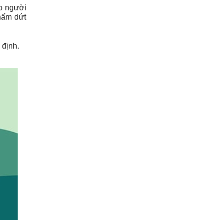
ợp người
chấm dứt
 định.