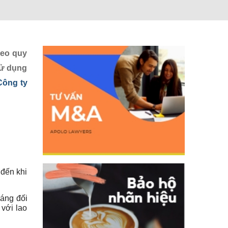
heo quy
sử dụng
Công ty
 đến khi
háng đối
 với lao