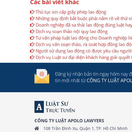
Các bài viết khác
Thủ tục xin cấp giấy phép lao động
Những quy định bắt buộc phải nắm rõ về thử việ
Doanh nghiệp đã sa thải lao động đúng luật ha
Dịch vụ soạn thảo nội quy lao động
Tư vấn pháp luật lao động cho Doanh nghiệp 
Dịch vụ vấn soạn thảo, rà soát hợp đồng lao đ
Người sử dụng lao động có được yêu cầu người
Dịch vụ Luật sư đại diện khách hàng giải quyết 
Đăng ký nhận bản tin ngay hôm nay 
tin mới nhất từ
CÔNG TY LUẬT APO
CÔNG TY LUẬT APOLO LAWYERS
108 Trần Đình Xu, Quận 1, TP. Hồ Chí Minh