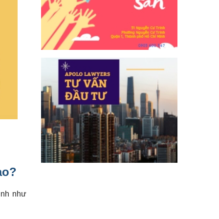
ào?
ịnh như