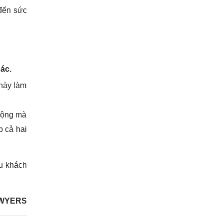
 đến sức
ác.
 này làm
động mà
p cả hai
ếu khách
WYERS