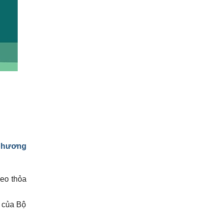
phương
heo thỏa
7 của Bộ