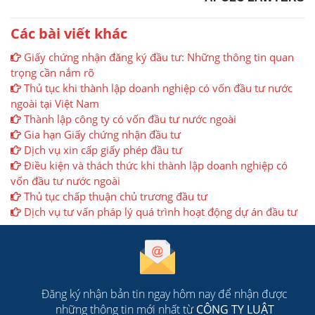
Các bài viết khác
Giấy chứng nhận đăng ký đầu tư: Những thông tin quan
trọng cần nắm rõ
Thủ tục khi thành lập doanh nghiệp có vốn đầu tư nước
ngoài tại Việt Nam
Thành lập công ty có vốn đầu tư nước ngoài
Gia hạn Giấy chứng nhận đầu tư
Dịch vụ xin cấp giấy phép đầu tư
Điều kiện và thách thức khi thành lập doanh nghiệp có
vốn đầu tư nước ngoài
Thủ tục chấp thuận chủ trương đầu tư
Dịch vụ tư vấn pháp lý quá trình hoạt động dự án đầu tư
Đăng ký nhận bản tin ngay hôm nay để nhận được
những thông tin mới nhất từ
CÔNG TY LUẬT