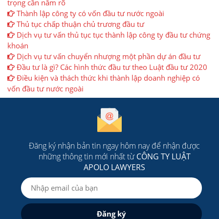
trọng cần nắm rõ
Thành lập công ty có vốn đầu tư nước ngoài
Thủ tục chấp thuận chủ trương đầu tư
Dịch vụ tư vấn thủ tục tục thành lập công ty đầu tư chứng
khoán
Dịch vụ tư vấn chuyển nhượng một phần dự án đầu tư
Đầu tư là gì? Các hình thức đầu tư theo Luật đầu tư 2020
Điều kiện và thách thức khi thành lập doanh nghiệp có
vốn đầu tư nước ngoài
Đăng ký nhận bản tin ngay hôm nay để nhận được
những thông tin mới nhất từ
CÔNG TY LUẬT
APOLO LAWYERS