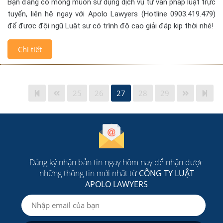
Bạn đang có mong muốn sử dụng dịch vụ tư vấn pháp luật trực
tuyến, liên hệ ngay với Apolo Lawyers (Hotline 0903.419.479)
để được đội ngũ Luật sư có trình độ cao giải đáp kịp thời nhé!
Chi tiết
25
26
27
28
29
Đăng ký nhận bản tin ngay hôm nay để nhận được
những thông tin mới nhất từ
CÔNG TY LUẬT
APOLO LAWYERS