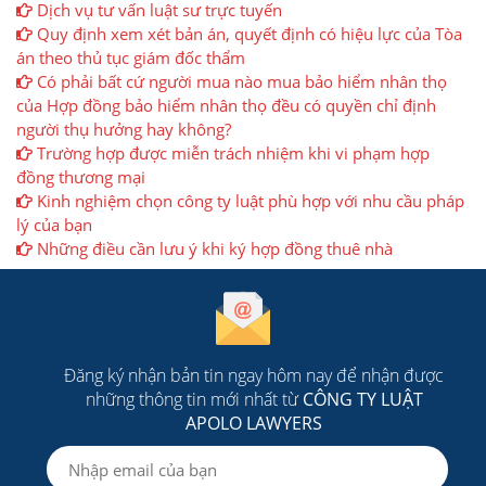
Dịch vụ tư vấn luật sư trực tuyến
Quy định xem xét bản án, quyết định có hiệu lực của Tòa
án theo thủ tục giám đốc thẩm
Có phải bất cứ người mua nào mua bảo hiểm nhân thọ
của Hợp đồng bảo hiểm nhân thọ đều có quyền chỉ định
người thụ hưởng hay không?
Trường hợp được miễn trách nhiệm khi vi phạm hợp
đồng thương mại
Kinh nghiệm chọn công ty luật phù hợp với nhu cầu pháp
lý của bạn
Những điều cần lưu ý khi ký hợp đồng thuê nhà
Đăng ký nhận bản tin ngay hôm nay để nhận được
những thông tin mới nhất từ
CÔNG TY LUẬT
APOLO LAWYERS