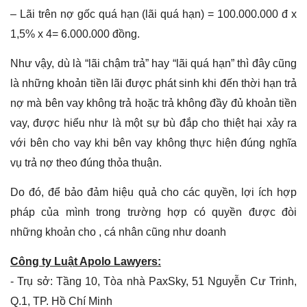
– Lãi trên nợ gốc quá hạn (lãi quá hạn) = 100.000.000 đ x
1,5% x 4= 6.000.000 đồng.
Như vậy, dù là “lãi chậm trả” hay “lãi quá hạn” thì đây cũng
là những khoản tiền lãi được phát sinh khi đến thời hạn trả
nợ mà bên vay không trả hoặc trả không đầy đủ khoản tiền
vay, được hiểu như là một sự bù đắp cho thiệt hại xảy ra
với bên cho vay khi bên vay không thực hiện đúng nghĩa
vụ trả nợ theo đúng thỏa thuận.
Do đó, để bảo đảm hiệu quả cho các quyền, lợi ích hợp
pháp của mình trong trường hợp có quyền được đòi
những khoản cho , cá nhân cũng như doanh
Công ty Luật Apolo Lawyers:
- Trụ sở: Tầng 10, Tòa nhà PaxSky, 51 Nguyễn Cư Trinh,
Q.1, TP. Hồ Chí Minh