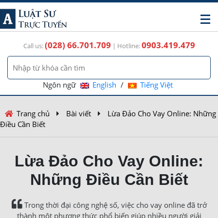
(028) 66.701.709
0903.419.479
Call us:
| Hotline:
Ngôn ngữ
English
/
Tiếng Việt
Trang chủ
Bài viết
Lừa Đảo Cho Vay Online: Những
Điều Cần Biết
Lừa Đảo Cho Vay Online:
Những Điều Cần Biết
Trong thời đại công nghệ số, việc cho vay online đã trở
thành một phương thức phổ biến giúp nhiều người giải