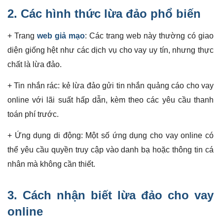
2. Các hình thức lừa đảo phổ biến
+ Trang
web giả mạo
: Các trang web này thường có giao
diện giống hệt như các dịch vụ cho vay uy tín, nhưng thực
chất là lừa đảo.
+ Tin nhắn rác: kẻ lừa đảo gửi tin nhắn quảng cáo cho vay
online với lãi suất hấp dẫn, kèm theo các yêu cầu thanh
toán phí trước.
+ Ứng dụng di động: Một số ứng dụng cho vay online có
thể yêu cầu quyền truy cập vào danh bạ hoặc thông tin cá
nhân mà không cần thiết.
3. Cách nhận biết lừa đảo cho vay
online