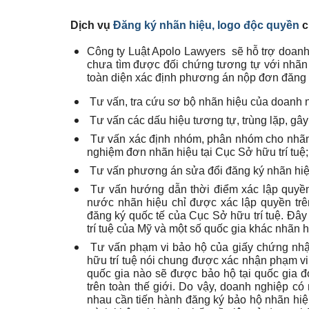
Dịch vụ
Đăng ký nhãn hiệu, logo độc quyền
c
Công ty Luật Apolo Lawyers sẽ hỗ trợ doanh 
chưa tìm được đối chứng tương tự với nhãn h
toàn diện xác định phương án nộp đơn đăng k
Tư vấn, tra cứu sơ bộ nhãn hiệu của doanh 
Tư vấn các dấu hiệu tương tự, trùng lặp, gâ
Tư vấn xác định nhóm, phân nhóm cho nhãn hi
nghiệm đơn nhãn hiệu tại Cục Sở hữu trí tuệ;
Tư vấn phương án sửa đổi đăng ký nhãn hiệ
Tư vấn hướng dẫn thời điểm xác lập quyền 
nước nhãn hiệu chỉ được xác lập quyền tr
đăng ký quốc tế của Cục Sở hữu trí tuệ. Đây
trí tuệ của Mỹ và một số quốc gia khác nhãn
Tư vấn phạm vi bảo hộ của giấy chứng nhận
hữu trí tuệ nói chung được xác nhận phạm vi 
quốc gia nào sẽ được bảo hộ tại quốc gia 
trên toàn thế giới. Do vậy, doanh nghiệp c
nhau cần tiến hành đăng ký bảo hộ nhãn hiệ