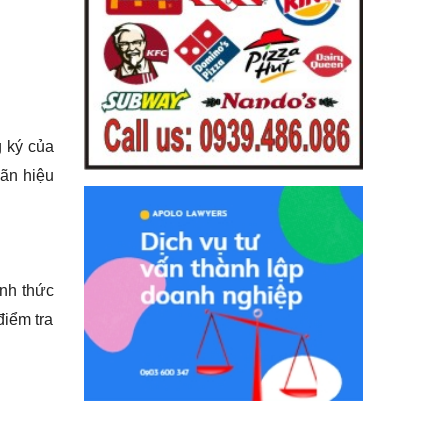
g ký của
ãn hiệu
ính thức
điểm tra