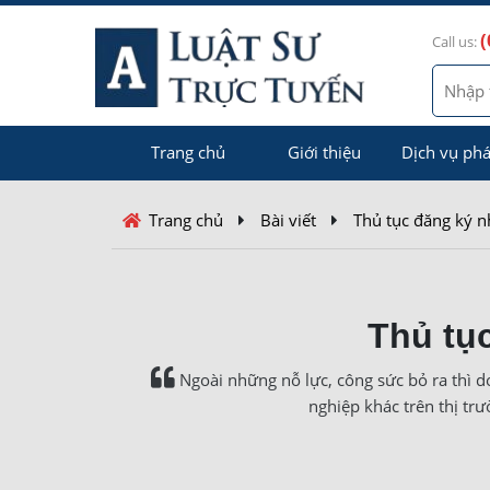
(
Call us:
Trang chủ
Giới thiệu
Dịch vụ phá
Trang chủ
Bài viết
Thủ tục đăng ký n
Thủ tụ
Ngoài những nỗ lực, công sức bỏ ra thì 
nghiệp khác trên thị tr