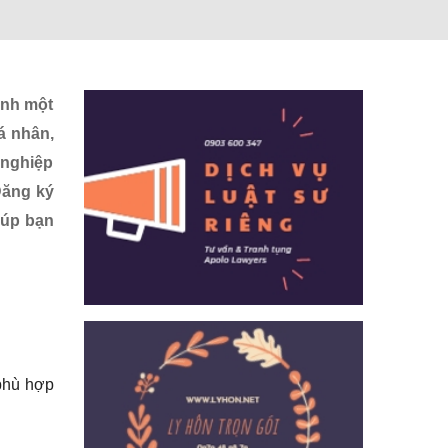
ình một
á nhân,
 nghiệp
Đăng ký
iúp bạn
phù hợp