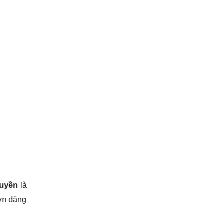
quyền
là
đơn đăng