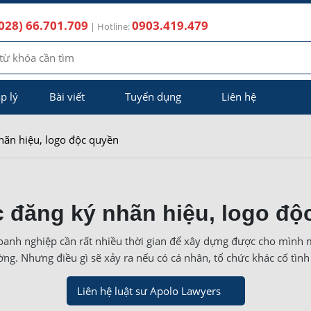
028) 66.701.709
0903.419.479
| Hotline:
p lý
Bài viết
Tuyển dụng
Liên hệ
hãn hiệu, logo độc quyền
c đăng ký nhãn hiệu, logo độ
doanh nghiệp cần rất nhiều thời gian để xây dựng được cho mình
ường. Nhưng điều gì sẽ xảy ra nếu có cá nhân, tổ chức khác cố tìn
Liên hệ luật sư Apolo Lawyers