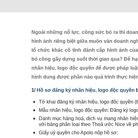
Ngoài những nỗ lực, công sức bỏ ra thì doa
hình ảnh riêng biệt giữa muôn vàn doanh nghi
tổ chức khác cố tình đánh cắp hình ảnh của
bỏ công gầy dựng suốt thời gian qua? Để hạn
nhãn hiệu, logo độc quyền để được pháp luật
hình dung được phần nào quá trình thực hiện
1/
Hồ sơ đăng ký nhãn hiệu, logo độc quyền
b
Tờ khai đăng ký nhãn hiệu, logo độc quyền (
Mẫu nhãn hiệu, logo độc quyền: Đăng ký logo
Danh mục hàng hoá, dịch vụ mang nhãn hiệu
với bảng phân loại theo Thoả ước Nice về ph
Giấy uỷ quyền cho Apolo nộp hồ sơ;