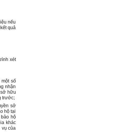
hiệu nếu
 kết quả
rình xét
 một số
ng nhận
t sở hữu
 trước;
uyền sở
o hộ tại
 bảo hộ
gia khác
h vụ của