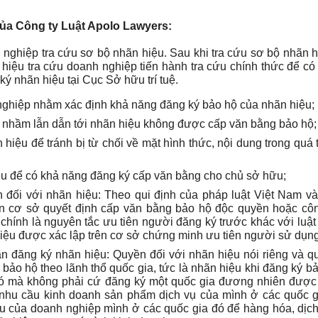
ủa Công ty Luật Apolo Lawyers:
nghiệp tra cứu sơ bộ nhãn hiệu. Sau khi tra cứu sơ bộ nhãn 
iệu tra cứu doanh nghiệp tiến hành tra cứu chính thức để có
ý nhãn hiệu tại Cục Sở hữu trí tuệ.
nghiệp nhằm xác định khả năng đăng ký bảo hộ của nhãn hiệu;
y nhầm lẫn dẫn tới nhãn hiệu không được cấp văn bằng bảo hộ;
ệu để tránh bị từ chối về mặt hình thức, nội dung trong quá t
u để có khả năng đăng ký cấp văn bằng cho chủ sở hữu;
đối với nhãn hiệu: Theo qui định của pháp luật Việt Nam và
ên cơ sở quyết định cấp văn bằng bảo hộ độc quyền hoặc cô
 chính là nguyên tắc ưu tiên người đăng ký trước khác với luậ
 hiệu được xác lập trên cơ sở chứng minh ưu tiên người sử dụng
 đăng ký nhãn hiệu: Quyền đối với nhãn hiệu nói riêng và q
bảo hộ theo lãnh thổ quốc gia, tức là nhãn hiệu khi đăng ký bả
đó mà không phải cứ đăng ký một quốc gia đương nhiên được
ó nhu cầu kinh doanh sản phẩm dịch vụ của mình ở các quốc 
u của doanh nghiệp mình ở các quốc gia đó để hàng hóa, dịc