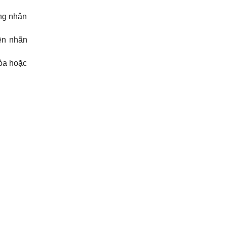
ứng nhận
ền nhãn
tòa hoặc