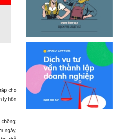
pháp cho
n ly hôn
ợ chồng;
èm ngày,