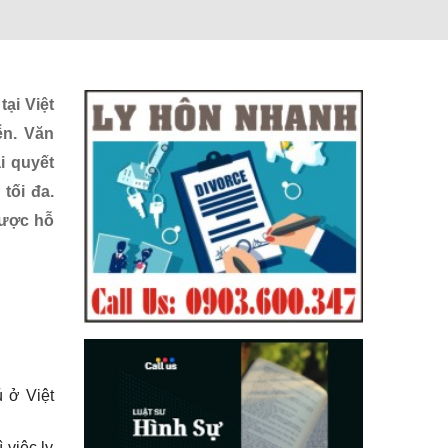
ại Việt
ễn.
Văn
i quyết
tối đa.
ược hỗ
 ở Việt
 việc ly