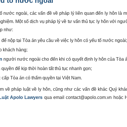
u tố nước ngoài
tố nước ngoài, các vấn đề về pháp lý liên quan đến ly hôn là m
nghiệm. Một số dịch vụ pháp lý về tư vấn thủ tục ly hôn với ng
p như:
để nộp tại Tòa án yêu cầu về việc ly hôn có yếu tố nước ngoài
ho khách hàng;
ôn
người nước ngoài cho đến khi có quyết định ly hôn của Tòa 
 quyền để kịp thời hoàn tất thủ tục nhanh gọn;
 cấp Tòa án có thẩm quyền tại Việt Nam.
m về pháp luật về ly hôn, cũng như các vấn đề khác Quý khá
Luật Apolo Lawyers
qua email contact@apolo.com.vn hoặc Ho