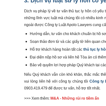
3. Dịch vụ
luật sư ly hôn
có yế
Dịch vụ pháp lý về tư vấn thủ tục ly hôn có yếu 
những lĩnh vực luật mà chúng tôi có nhiều kinh 
ngoài được Công ty Luật Apolo Lawyers cung cấ
Hướng dẫn, tư vấn cho khách chuẩn bị hồ sơ 
Soạn thảo đơn từ và các giấy tờ liên quan c
Hỗ trợ khách hàng hoàn tất các
thủ tục ly h
Đại diện nộp hồ sơ và liên hệ Tòa án có thểm
Bảo vệ quyền lợi hợp pháp Quý khách tại các
Nếu Quý khách vẫn còn khó khăn, thắc mắc thê
vui lòng liên hệ với công ty chúng tôi
Công ty 
0903.419.479 để được tư vấn, hỗ trợ tốt nhất.
>>> Xem thêm:
M&A - Những rủi ro tiềm ẩn