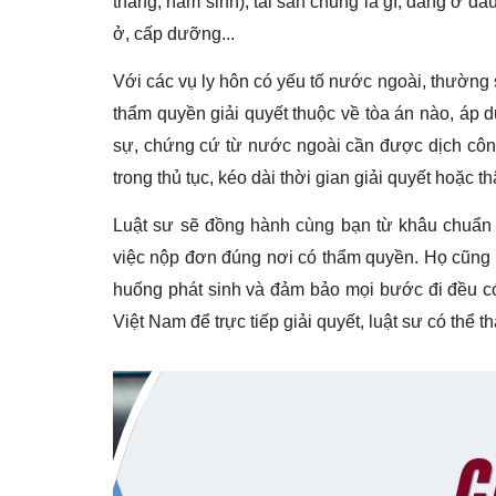
tháng, năm sinh); tài sản chung là gì, đang ở đâu
ở, cấp dưỡng...
Với các vụ ly hôn có yếu tố nước ngoài, thường
thẩm quyền giải quyết thuộc về tòa án nào, áp 
sự, chứng cứ từ nước ngoài cần được dịch công
trong thủ tục, kéo dài thời gian giải quyết hoặc 
Luật sư sẽ đồng hành cùng bạn từ khâu chuẩn b
việc nộp đơn đúng nơi có thẩm quyền. Họ cũng sẽ 
huống phát sinh và đảm bảo mọi bước đi đều có
Việt Nam để trực tiếp giải quyết, luật sư có thể 