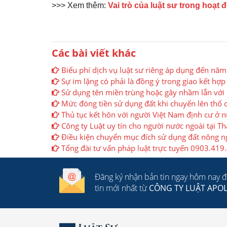
>>> Xem thêm:
Vai trò của luật sư trong hoạt
Các bài viết khác
Biểu phí dịch vụ luật sư riêng áp dụng đến nă
Sự im lặng có phải là đồng ý trong giao kết hợ
Sử dụng tên miền trùng hoặc gây nhầm lẫn với
Mức đóng tiền sử dụng đất khi chuyển lên thổ c
Thủ tục kết hôn với người Việt Nam định cư ở n
Công ty Luật uy tín cho người nước ngoài tại 
Điều kiện chuyển mục đích sử dụng đất nông ng
Tổng đài tư vấn pháp luật trực tuyến 0903.419
Đăng ký nhận bản tin ngay hôm nay 
tin mới nhất từ
CÔNG TY LUẬT APO