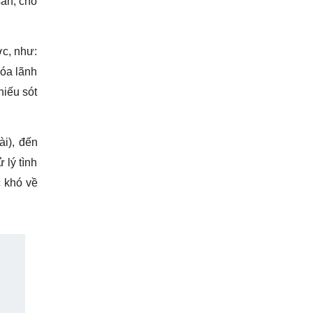
sản, chỗ
ớc, như:
hóa lãnh
hiếu sót
ài), đến
 lý tình
c khó về