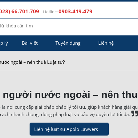
028) 66.701.709
0903.419.479
| Hotline:
p lý
Bài viết
Tuyển dụng
Liên hệ
nước ngoài – nên thuê Luật sư?
i người nước ngoài – nên thu
là nơi cung cấp giải pháp pháp lý tối ưu, giúp khách hàng giải qu
cách nhanh chóng, đúng pháp luật và bảo vệ quyền lợi tối đa.
Liên hệ luật sư Apolo Lawyers