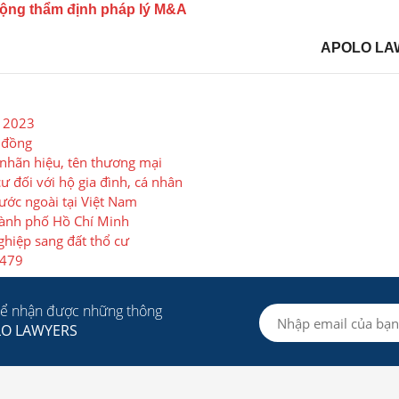
 động thẩm định pháp lý M&A
APOLO LA
m 2023
p đồng
 nhãn hiệu, tên thương mại
ư đối với hộ gia đình, cá nhân
ước ngoài tại Việt Nam
Thành phố Hồ Chí Minh
hiệp sang đất thổ cư
.479
để nhận được những thông
LO LAWYERS