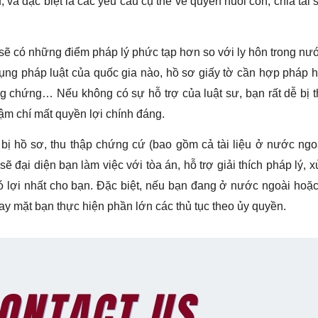
; và đặc biệt là các yêu cầu cụ thể về quyền nuôi con, chia tài 
 sẽ có những điểm pháp lý phức tạp hơn so với ly hôn trong nư
dụng pháp luật của quốc gia nào, hồ sơ giấy tờ cần hợp pháp 
 chứng… Nếu không có sự hỗ trợ của luật sư, bạn rất dễ bị t
thậm chí mất quyền lợi chính đáng.
ị hồ sơ, thu thập chứng cứ (bao gồm cả tài liệu ở nước ngo
đại diện bạn làm việc với tòa án, hỗ trợ giải thích pháp lý, xử
 lợi nhất cho bạn. Đặc biệt, nếu bạn đang ở nước ngoài hoặ
thay mặt bạn thực hiện phần lớn các thủ tục theo ủy quyền.