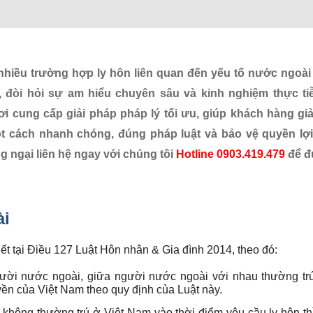
hiều trường hợp ly hôn liên quan đến yếu tố nước ngoài t
, đòi hỏi sự am hiểu chuyên sâu và kinh nghiệm thực ti
ơi cung cấp giải pháp pháp lý tối ưu, giúp khách hàng giả
t cách nhanh chóng, đúng pháp luật và bảo vệ quyền lợi 
 ngại liên hệ ngay với chúng tôi
Hotline 0903.419.479
để đ
ài
iết tại Điều 127 Luật Hôn nhân & Gia đình 2014, theo đó:
ười nước ngoài, giữa người nước ngoài với nhau thường trú
ền của Việt Nam theo quy định của Luật này.
hông thường trú ở Việt Nam vào thời điểm yêu cầu ly hôn thì