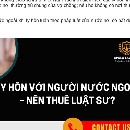
c nơi thường trú chung của vợ chồng; nếu họ không có nơi th
ước ngoài khi ly hôn tuân theo pháp luật của nước nơi có bất 