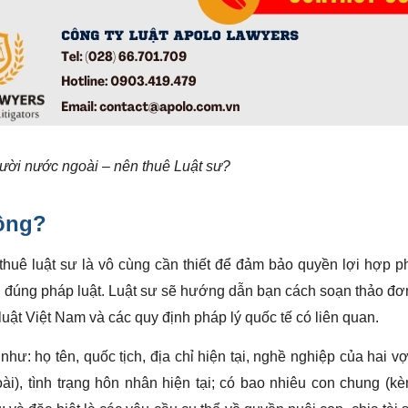
ười nước ngoài – nên thuê Luật sư?
ông?
 thuê luật sư là vô cùng cần thiết để đảm bảo quyền lợi hợp 
ợi, đúng pháp luật. Luật sư sẽ hướng dẫn bạn cách soạn thảo đơ
uật Việt Nam và các quy định pháp lý quốc tế có liên quan.
hư: họ tên, quốc tịch, địa chỉ hiện tại, nghề nghiệp của hai v
i), tình trạng hôn nhân hiện tại; có bao nhiêu con chung (k