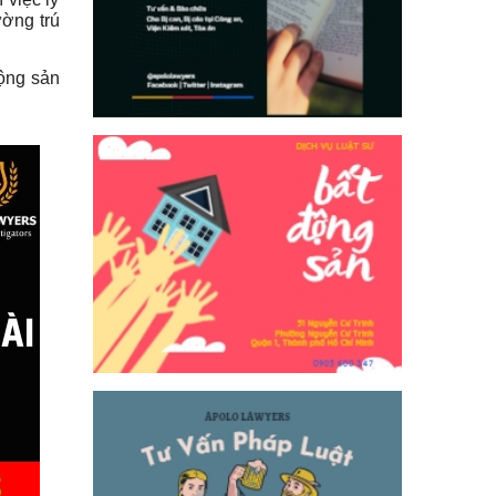
ường trú
động sản