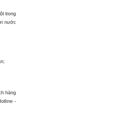
ột trong
ười nước
;
án;
ch hàng
tline -