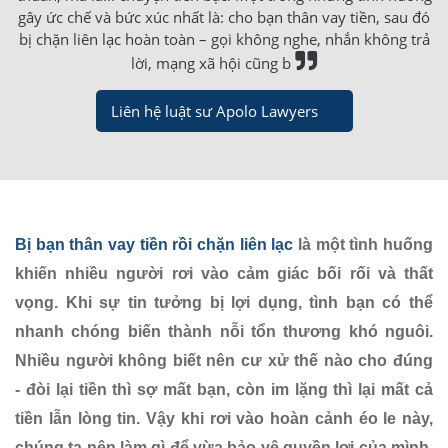
gây ức chế và bức xúc nhất là: cho bạn thân vay tiền, sau đó
bị chặn liên lạc hoàn toàn – gọi không nghe, nhắn không trả
lời, mạng xã hội cũng b
Liên hệ luật sư Apolo Lawyers
Bị bạn thân vay tiền rồi chặn liên lạc
là một tình huống
khiến nhiều người rơi vào cảm giác bối rối và thất
vọng. Khi sự tin tưởng bị lợi dụng, tình bạn có thể
nhanh chóng biến thành nỗi tổn thương khó nguôi.
Nhiều người không biết nên cư xử thế nào cho đúng
- đòi lại tiền thì sợ mất bạn, còn im lặng thì lại mất cả
tiền lẫn lòng tin. Vậy khi rơi vào hoàn cảnh éo le này,
chúng ta nên làm gì để vừa bảo vệ quyền lợi của mình,