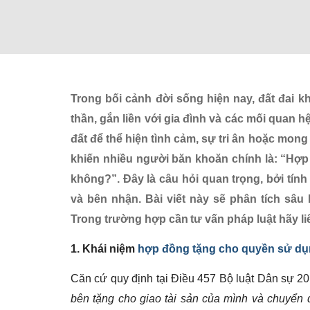
Trong bối cảnh đời sống hiện nay, đất đai kh
thần, gắn liền với gia đình và các mối quan 
đất để thể hiện tình cảm, sự tri ân hoặc mon
khiến nhiều người băn khoăn chính là: “Hợ
không?”. Đây là câu hỏi quan trọng, bởi tín
và bên nhận. Bài viết này sẽ phân tích sâu 
Trong trường hợp cần tư vấn pháp luật hãy l
1. Khái niệm
hợp đồng tặng cho quyền sử dụ
Căn cứ quy định tại Điều 457 Bộ luật Dân sự 2
bên tặng cho giao tài sản của mình và chuyển