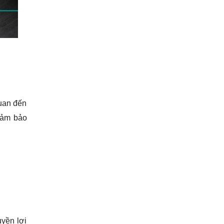
quan đến
 đảm bảo
uyền lợi