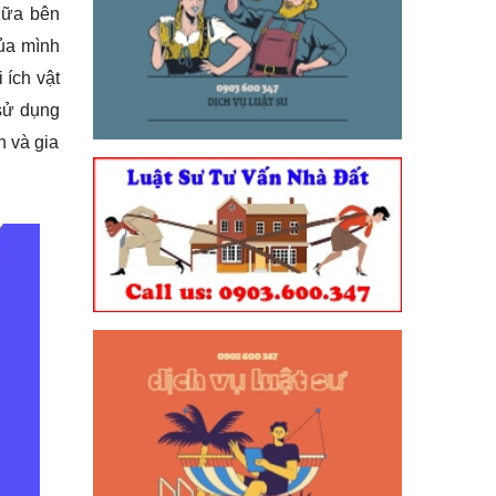
iữa bên
của mình
 ích vật
 sử dụng
n và gia