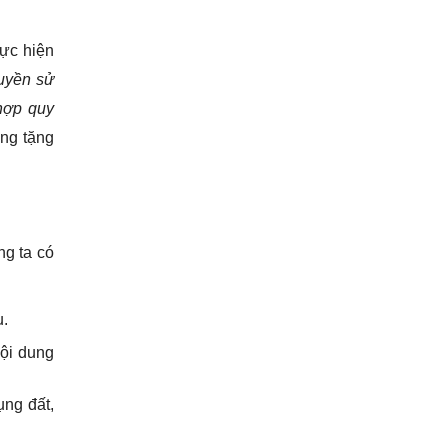
ực hiện
uyền sử
 hợp quy
ng tặng
ng ta có
u.
ội dung
ụng đất,