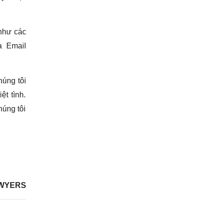
 như các
a Email
húng tôi
ệt tình.
húng tôi
WYERS