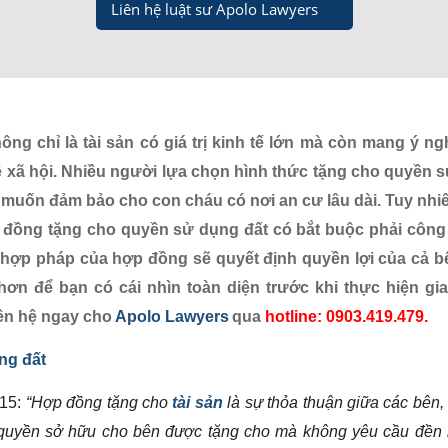
Liên hệ luật sư Apolo Lawyers
ông chỉ là tài sản có giá trị kinh tế lớn mà còn mang ý ngh
hệ xã hội. Nhiều người lựa chọn hình thức tặng cho quyền 
g muốn đảm bảo cho con cháu có nơi an cư lâu dài. Tuy nhiê
p đồng tặng cho quyền sử dụng đất có bắt buộc phải côn
h hợp pháp của hợp đồng sẽ quyết định quyền lợi của cả b
hơn để bạn có cái nhìn toàn diện trước khi thực hiện gia
iên hệ ngay cho
Apolo Lawyers
qua
hotline: 0903.419.479.
ng đất
015:
“
Hợp đồng tặng cho
tài sản
là sự thỏa thuận giữa các bên,
 quyền sở hữu cho bên được tặng cho mà không yêu cầu đền 