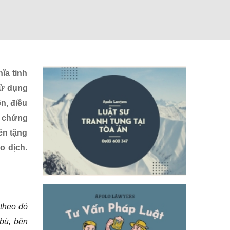
ĩa tinh
sử dụng
n, điều
g chứng
ên tặng
o dịch.
 theo đó
bù, bên