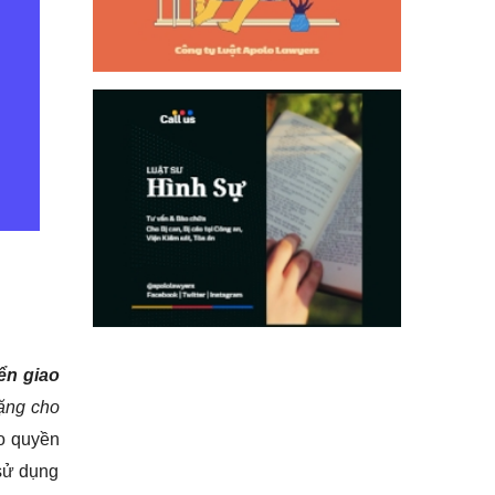
ển giao
tặng cho
o quyền
 sử dụng