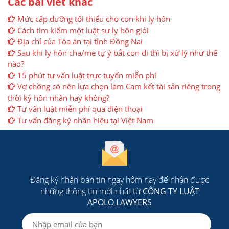
Các bài viết khác
Mức cấp dưỡng tối thiểu cho con khi ly hôn
Cách tìm kiếm một luật sư ly hôn giỏi
Địa chỉ của Tòa án tại tỉnh Đồng Nai
Sau khi ly hôn cha/mẹ tự ý bắt con đi thì bị xử lý như thế
nào?
15 phút tư vấn luật trực tuyến miễn phí
Vợ chồng có nên lựa chọn làm Cam kết tài sản riêng trong
thời kỳ hôn nhân hay không?
Tư vấn luật miễn phí qua điện thoại
Tư vấn đăng ký nhãn hiệu tại Việt Nam
Đăng ký nhận bản tin ngay hôm nay để nhận được
những thông tin mới nhất từ
CÔNG TY LUẬT
APOLO LAWYERS