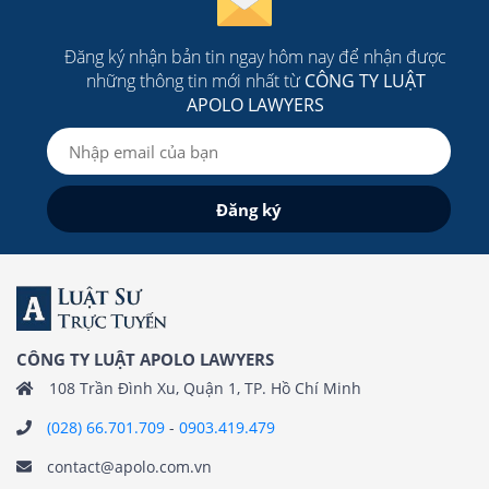
Đăng ký nhận bản tin ngay hôm nay để nhận được
những thông tin mới nhất từ
CÔNG TY LUẬT
APOLO LAWYERS
CÔNG TY LUẬT APOLO LAWYERS
108 Trần Đình Xu, Quận 1, TP. Hồ Chí Minh
(028) 66.701.709
-
0903.419.479
contact@apolo.com.vn