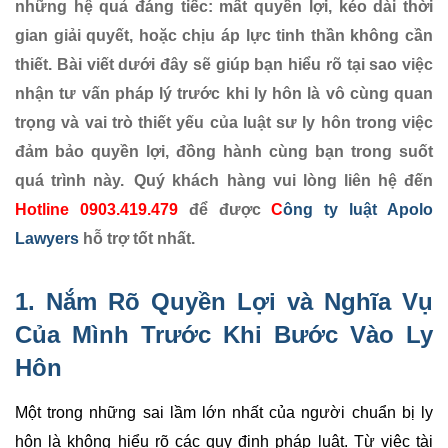
những hệ quả đáng tiếc: mất quyền lợi, kéo dài thời
gian giải quyết, hoặc chịu áp lực tinh thần không cần
thiết. Bài viết dưới đây sẽ giúp bạn hiểu rõ tại sao việc
nhận tư vấn pháp lý trước khi ly hôn là vô cùng quan
trọng và vai trò thiết yếu của luật sư ly hôn trong việc
đảm bảo quyền lợi, đồng hành cùng bạn trong suốt
quá trình này. Quý khách hàng vui lòng liên hệ đến
Hotline 0903.419.479
để được
C
ông ty luật Apolo
Lawyers
hỗ trợ tốt nhất.
1. Nắm Rõ Quyền Lợi và Nghĩa Vụ
Của Mình Trước Khi Bước Vào Ly
Hôn
Một trong những sai lầm lớn nhất của người chuẩn bị ly
hôn là không hiểu rõ các quy định pháp luật. Từ việc tài