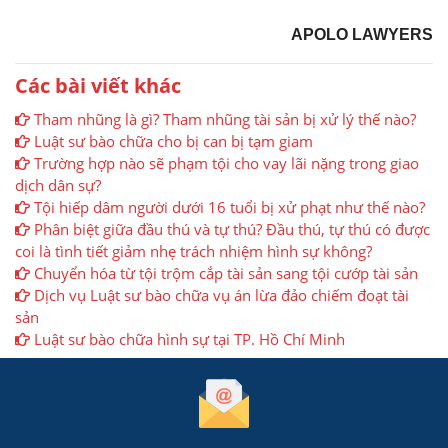
APOLO LAWYERS
Các bài viết khác
Tham nhũng là gì? Tham nhũng tài sản bị xử lý thế nào?
Luật sư bào chữa cho bị can bị tạm giam
Trường hợp nào sẽ phạm tội cho vay lãi nặng trong giao
dịch dân sự?
Tội hiếp dâm người dưới 16 tuổi bị xử phạt như thế nào?
Phân biệt giữa đầu thú và tự thú? Đầu thú, tự thú có được
coi là tình tiết giảm nhẹ trách nhiệm hình sự không?
Chuyển hóa từ tội trộm cắp tài sản sang tội cướp tài sản
Dịch vụ Luật sư bào chữa vụ án lừa đảo chiếm đoạt tài
sản
Luật sư bào chữa hình sự tại TP. Hồ Chí Minh