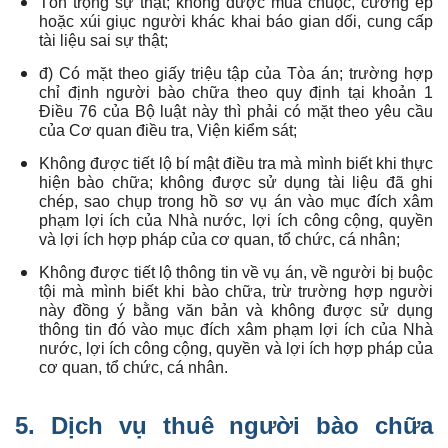
Tôn trọng sự thật; không được mua chuộc, cưỡng ép
hoặc xúi giục người khác khai báo gian dối, cung cấp
tài liệu sai sự thật;
đ) Có mặt theo giấy triệu tập của Tòa án; trường hợp
chỉ định người bào chữa theo quy định tại khoản 1
Điều 76 của Bộ luật này thì phải có mặt theo yêu cầu
của Cơ quan điều tra, Viện kiểm sát;
Không được tiết lộ bí mật điều tra mà mình biết khi thực
hiện bào chữa; không được sử dụng tài liệu đã ghi
chép, sao chụp trong hồ sơ vụ án vào mục đích xâm
phạm lợi ích của Nhà nước, lợi ích công cộng, quyền
và lợi ích hợp pháp của cơ quan, tổ chức, cá nhân;
Không được tiết lộ thông tin về vụ án, về người bị buộc
tội mà mình biết khi bào chữa, trừ trường hợp người
này đồng ý bằng văn bản và không được sử dụng
thông tin đó vào mục đích xâm phạm lợi ích của Nhà
nước, lợi ích công cộng, quyền và lợi ích hợp pháp của
cơ quan, tổ chức, cá nhân.
5. Dịch vụ
thuê người bào chữa