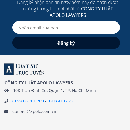
Đăng ký nhận bản tin ngay hôm nay để nhận được
những thông tin mới nhất từ
CÔNG TY LUẬT
APOLO LAWYERS
CÔNG TY LUẬT APOLO LAWYERS
108 Trần Đình Xu, Quận 1, TP. Hồ Chí Minh
(028) 66.701.709
-
0903.419.479
contact@apolo.com.vn