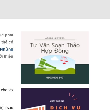
ục phát
 thể có
Những
ới thiệu
n cho vợ
kiện sau