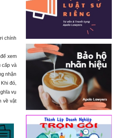
ợi chính
n để xem
u cấp và
ông nhận
Khi đó,
nghĩa vụ
m về vật