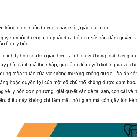
việc trông nom, nuôi dưỡng, chăm sóc, giáo dục con
và quyền nuôi dưỡng con phải dựa trên cơ sở bảo đảm quyền l
n tình ly hôn.
ận tình ly hôn sẽ đơn giản hơn rất nhiều vì không mất thời gia
 hay phải đánh giá thu nhập, gia cảnh để quyết định nghĩa vụ ch
nội dung thỏa thuận của vợ chồng thường không được Tòa án c
đáng hoặc quyền lợi của một số chủ thể không được đảm bảo. 
ng về ly hôn đơn phương, giải quyết vấn đề tài sản, con cái và 
rên, điều này không chỉ làm mất thời gian mà còn gây tốn ké