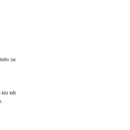
biên lai
 khi kết
n.