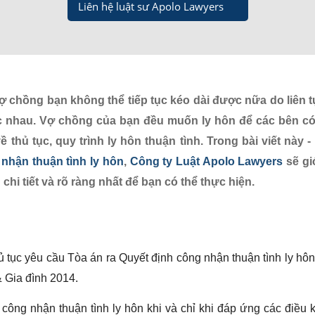
Liên hệ luật sư Apolo Lawyers
 chồng bạn không thể tiếp tục kéo dài được nữa do liên t
c nhau. Vợ chồng của bạn đều muốn ly hôn để các bên có
 thủ tục, quy trình ly hôn thuận tình. Trong bài viết này -
 nhận thuận tình ly hôn
,
Công ty Luật Apolo Lawyers
sẽ gi
chi tiết và rõ ràng nhất để bạn có thể thực hiện.
ủ tục yêu cầu Tòa án ra Quyết định công nhận thuận tình ly hô
& Gia đình 2014.
ông nhận thuận tình ly hôn khi và chỉ khi đáp ứng các điều 