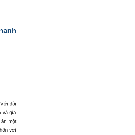
nhanh
 Với đội
 và gia
 án một
 hôn với