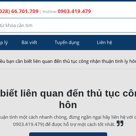
028) 66.701.709
0903.419.479
| Hotline:
p lý
Bài viết
Tuyển dụng
Liên hệ
u bạn cần biết liên quan đến thủ tục công nhận thuận tình ly hô
iết liên quan đến thủ tục cô
hôn
ận tình một cách nhanh chóng, đừng ngần ngại hãy liên hệ với ch
0903.419.479) để được hỗ trợ một cách tốt nhất.