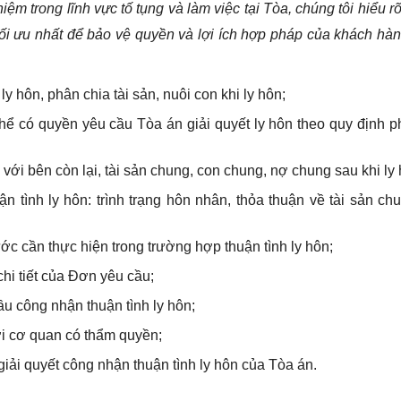
iệm trong lĩnh vực tố tụng và làm việc tại Tòa, chúng tôi hiểu r
ối ưu nhất để bảo vệ quyền và lợi ích hợp pháp của khách hà
y hôn, phân chia tài sản, nuôi con khi ly hôn;
thể có quyền yêu cầu Tòa án giải quyết ly hôn theo quy định p
với bên còn lại, tài sản chung, con chung, nợ chung sau khi ly 
 tình ly hôn: trình trạng hôn nhân, thỏa thuận về tài sản ch
ớc cần thực hiện trong trường hợp thuận tình ly hôn;
chi tiết của Đơn yêu cầu;
u công nhận thuận tình ly hôn;
ới cơ quan có thẩm quyền;
 giải quyết công nhận thuận tình ly hôn của Tòa án.