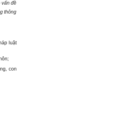
õ vấn đề
ng thông
háp luật
hôn;
ung, con