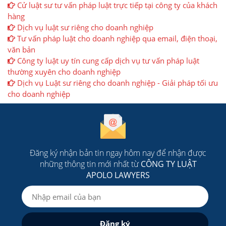
Cử luật sư tư vấn pháp luật trực tiếp tại công ty của khách
hàng
Dịch vụ luật sư riêng cho doanh nghiệp
Tư vấn pháp luật cho doanh nghiệp qua email, điện thoại,
văn bản
Công ty luật uy tín cung cấp dịch vụ tư vấn pháp luật
thường xuyên cho doanh nghiệp
Dịch vụ Luật sư riêng cho doanh nghiệp - Giải pháp tối ưu
cho doanh nghiệp
Đăng ký nhận bản tin ngay hôm nay để nhận được
những thông tin mới nhất từ
CÔNG TY LUẬT
APOLO LAWYERS