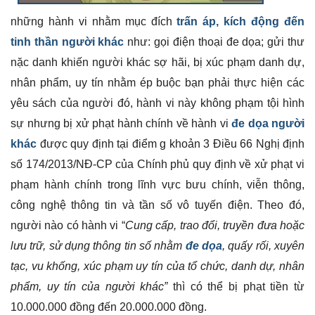
những hành vi nhằm mục đích
trấn áp, kích động đến
tinh thần người khác
như: gọi điện thoại đe dọa; gửi thư
nặc danh khiến người khác sợ hãi, bị xúc phạm danh dự,
nhân phẩm, uy tín nhằm ép buộc bạn phải thực hiện các
yêu sách của người đó, hành vi này không phạm tội hình
sự nhưng bị xử phạt hành chính về
hành vi
đe dọa người
khác
được quy định tại điểm g khoản 3 Điều 66 Nghị định
số 174/2013/NĐ-CP của Chính phủ quy định về xử phạt vi
phạm hành chính trong lĩnh vực bưu chính, viễn thông,
công nghệ thông tin và tần số vô tuyến điện. Theo đó,
người nào có hành vi “
Cung cấp, trao đổi, truyền đưa hoặc
lưu trữ, sử dụng thông tin số nhằm
đe dọa
, quấy rối, xuyên
tạc, vu khống, xúc phạm uy tín của tổ chức, danh dự, nhân
phẩm, uy tín của người khác”
thì có thể bị phạt tiền từ
10.000.000 đồng đến 20.000.000 đồng.