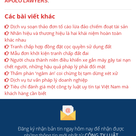
APOLO LAWYERS
.
Các bài viết khác
Dịch vụ soạn thảo đơn tố cáo lừa đảo chiếm đoạt tài sản
Nhãn hiệu và thương hiệu là hai khái niệm hoàn toàn
khác nhau
Tranh chấp hợp đồng đặt cọc quyền sử dụng đất
Mẫu đơn khởi kiện tranh chấp đất đai
Người chưa thành niên điều khiển xe gắn máy gây tai nạn
chết người, những hậu quả pháp lý phải đối mặt
Thẩm phán ‘ngâm án’ coi chừng bị tạm dừng xét xử
Dịch vụ tư vấn pháp lý doanh nghiệp
Tiêu chí đánh giá một công ty luật uy tín tại Việt Nam mà
khách hàng cần biết
Đăng ký nhận bản tin ngay hôm nay để nhận được
những thông tin mới nhất từ
CÔNG TY LUẬT