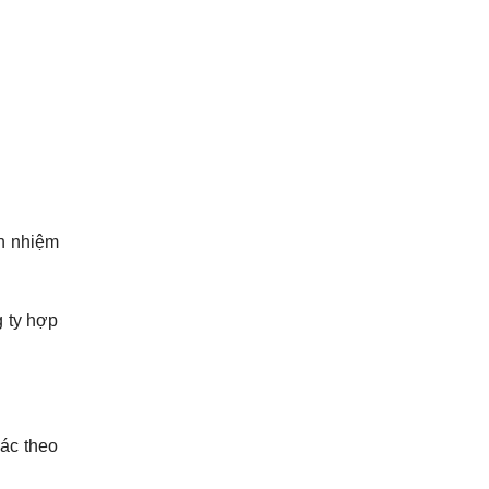
ch nhiệm
g ty hợp
hác theo