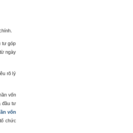
chính.
 tư góp
từ ngày
u rõ lý
hần vốn
à đầu tư
hần vốn
tổ chức