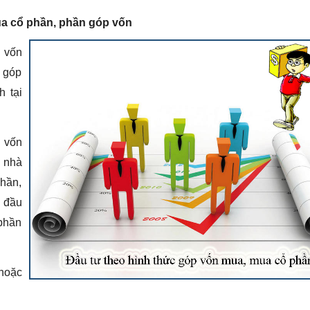
mua cổ phần, phần góp vốn
n vốn
 góp
h tại
n vốn
à nhà
hần,
à đầu
 phần
 hoặc