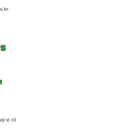
u tư.
uý vị có