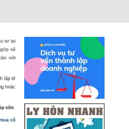
 tư lại
 góp sẽ
cận với
h lập tổ
ồng hoặc
óp vốn
 mua cổ