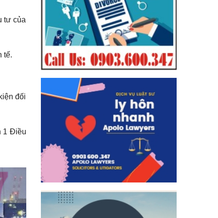
u tư của
 tế.
kiện đối
n 1 Điều