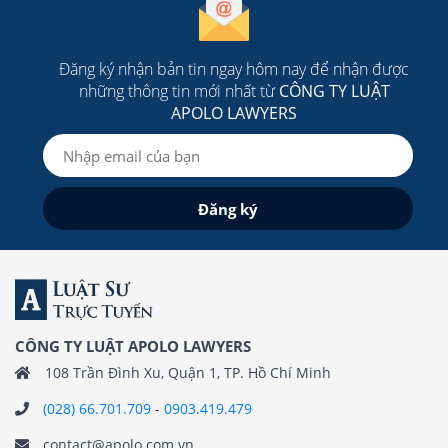
Đăng ký nhận bản tin ngay hôm nay để nhận được
những thông tin mới nhất từ
CÔNG TY LUẬT
APOLO LAWYERS
CÔNG TY LUẬT APOLO LAWYERS
108 Trần Đình Xu, Quận 1, TP. Hồ Chí Minh
(028) 66.701.709
-
0903.419.479
contact@apolo.com.vn