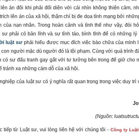
 lên án đôi khi phải đối diện với cái nhìn không thiện cảm, n
 trích lên án của xã hội, thậm chí bị đe dọa tính mạng bởi nhữ
n của nạn nhân. Trong hoàn cảnh và tình thế như vậy, đòi hỏ
t sư phải có bản lĩnh và sự tỉnh táo, bình tĩnh để có những lý
i luật sư
phải hiểu được mục đích việc bào chữa của mình 
 con người mặc dù người đó là tội phạm. Cùng với quá trình đ
n có sự đấu tranh gay gắt với tư tưởng bên trong để giữ cho 
ể tránh xa những cám dỗ của xã hội.
ghiệp của luật sư có ý nghĩa rất quan trọng trong việc duy trì
Jo
(Nguồn: luatsutruct
tiếp từ Luật sư, vui lòng liên hệ với chúng tôi -
Công ty Luậ