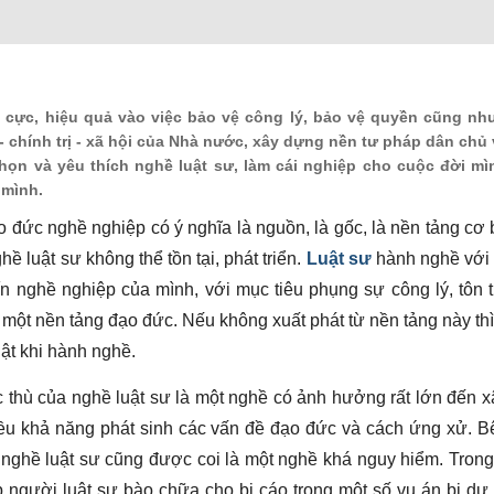
 cực, hiệu quả vào việc bảo vệ công lý, bảo vệ quyền cũng như
- chính trị - xã hội của Nhà nước, xây dựng nền tư pháp dân chủ
chọn và yêu thích nghề luật sư, làm cái nghiệp cho cuộc đời m
 mình.
 đức nghề nghiệp có ý nghĩa là nguồn, là gốc, là nền tảng cơ
 luật sư không thể tồn tại, phát triển.
Luật sư
hành nghề với 
ín nghề nghiệp của mình, với mục tiêu phụng sự công lý, tôn 
từ một nền tảng đạo đức. Nếu không xuất phát từ nền tảng này thì
uật khi hành nghề.
 thù của nghề luật sư là một nghề có ảnh hưởng rất lớn đến x
ều khả năng phát sinh các vấn đề đạo đức và cách ứng xử. B
 nghề luật sư cũng được coi là một nghề khá nguy hiểm. Tron
 người luật sư bào chữa cho bị cáo trong một số vụ án bị dư