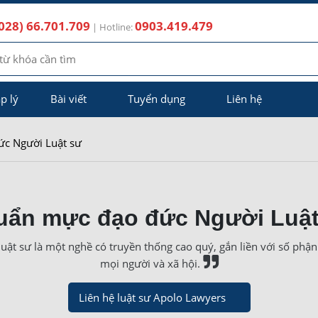
028) 66.701.709
0903.419.479
| Hotline:
p lý
Bài viết
Tuyển dụng
Liên hệ
c Người Luật sư
uẩn mực đạo đức Người Luật
uật sư là một nghề có truyền thống cao quý, gắn liền với số phận
mọi người và xã hội.
Liên hệ luật sư Apolo Lawyers