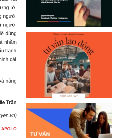
hưng lời
ng người
i người
 lẽ đúng
là nhằm
ấu tranh
mình cái
 và nâng
lie Trần
uyen.vn)
t APOLO