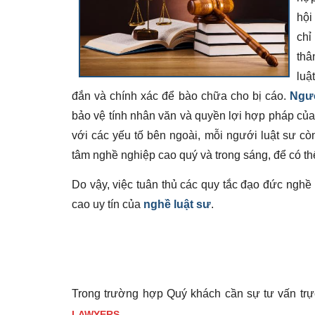
hội
chỉ
thâ
luậ
đắn và chính xác để bào chữa cho bị cáo.
Ngườ
bảo vệ tính nhân văn và quyền lợi hợp pháp của
với các yếu tố bên ngoài, mỗi ngưới luật sư cò
tâm nghề nghiệp cao quý và trong sáng, để có th
Do vậy, việc tuân thủ các quy tắc đạo đức nghề n
cao uy tín của
nghề luật sư
.
Trong trường hợp Quý khách cần sự tư vấn trực 
.
LAWYERS