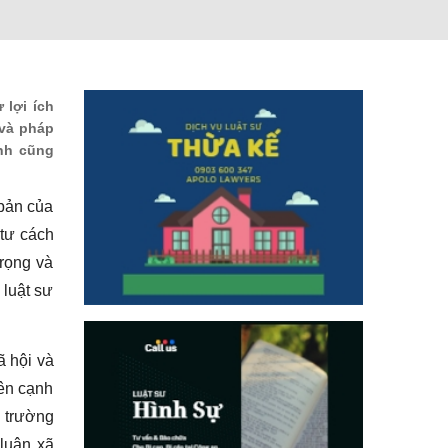
 lợi ích
 và pháp
ình cũng
 bản của
tư cách
trọng và
 luật sư
ã hội và
ên cạnh
g trường
 luận xã