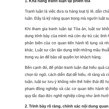
1. Khả năng tranh luận tại phiên tòa
Tranh luận là việc
đưa ra hàng loạt lý lẽ, dẫn 
luận.
Đây là kỹ năng quan trọng mà người luật sư
Khi tham gia tranh luận tại Tòa án, luật sư kh
dung trình bày của mình mà còn dự trù các tình 
phản biện của cơ quan tiến hành tố tụng và n
khác. Luật sư
cần t
ận dụng triệt những mâu thuẫn
trong vụ án để bảo vệ quyền lợi khách hàng.
Bên cạnh đó, đ
ể phần tranh luận đạt hiểu quả c
chọn từ ngữ, cách diễn đạt
dễ hiểu, rõ ràng và c
luận, luật sư lưu ý không nên thể hiện thái độ h
phạm đồng nghiệp và các cơ quan tiến hành tố
quy tắc đạo đức nghề nghiệp cũng như ảnh hưởng
2. Trình bày rõ ràng, chính xác nội dung quan