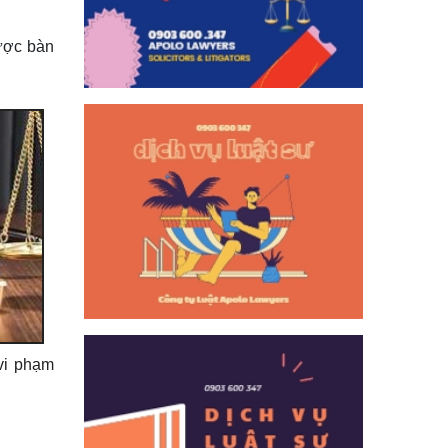
được bàn
vi phạm