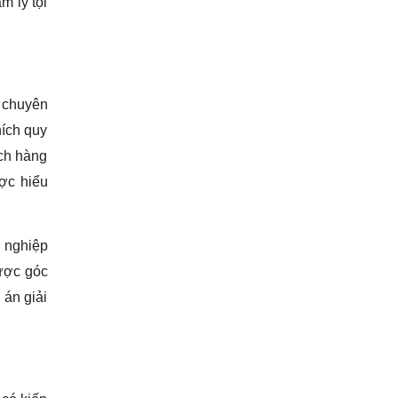
m lý tội
 chuyên
hích quy
ách hàng
ợc hiểu
ề nghiệp
ược góc
 án giải