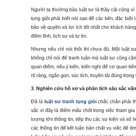
Người ta thường bảo luật sư là thầy cãi cũng vì 
tụng giỏi phải biết nói sao để các bên, đặc biệt
bảo vệ quyền và lợi ích tốt nhất cho khách hàng.
điềm tĩnh, lịch sự và tự tin.
Nhưng nếu chỉ nói thôi thì chưa đủ. Một luật sư
không chỉ nói để tranh luận mà luật sư cũng cầ
quan điểm, nêu ý kiến, kiến nghị để cơ quan tiến
rõ ràng, ngắn gọn, súc tích, truyền tải đúng trọ
3. Nghiên cứu hồ sơ và phân tích sâu sắc vấ
Đã là
luật sư tranh tụng giỏi
chắc chắn phải t
sắc vì đây là điểm mấu chốt trong việc tham gi
lượng lớn thông tin, tiếp thu các sự kiện và số li
các thông tin để kết luận bản chất vụ việc
để tìm