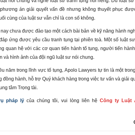
uật nói chung và nghề luật sư tranh tụng nói riêng. Dù luật sư
 phương án giải quyết vấn đề nhưng không thuyết phục đượ
uối cùng của luật sư vẫn chỉ là con số không.
n nay chưa được đào tạo một cách bài bản về kỹ năng hành ng
đáp ứng được yêu cầu tranh tụng tại phiên toà. Một số luật s
 quan hệ với các cơ quan tiến hành tố tụng, người tiến hành
n và hình ảnh của đội ngũ luật sư nói chung.
ều năm trong lĩnh vực tố tụng, Apolo Lawyers tự tin là một tro
ng
đồng hành, hỗ trợ Quý khách hàng trong việc tư vấn và giải q
rung tâm Trọng tài.
vụ pháp lý
của chúng tôi, vui lòng liên hệ
Công ty Luật