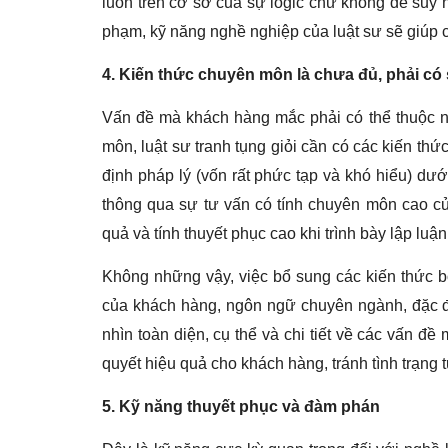
luôn trên cơ sở của sự logic chứ không để suy n
phạm, kỹ năng nghề nghiệp của luật sư sẽ giúp 
4. Kiến thức chuyên môn là chưa đủ, phải có
Vấn đề mà khách hàng mắc phải có thể thuộc n
môn, luật sư tranh tụng giỏi cần có các kiến thứ
định pháp lý (vốn rất phức tạp và khó hiểu) d
thông qua sự tư vấn có tính chuyên môn cao c
quả và tính thuyết phục cao khi trình bày lập lu
Không những vậy, việc bổ sung các kiến thức bổ
của khách hàng, ngôn ngữ chuyên ngành, đặc đ
nhìn toàn diện, cụ thể và chi tiết về các vấn 
quyết hiệu quả cho khách hàng, tránh tình trạng t
5. Kỹ năng thuyết phục và đàm phán