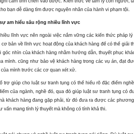
ghĩ cảm tính chen vào được. Kiến thức về tâm lý con người, tâ
cho bạn dễ dàng tìm được nguyên nhân của hành vi phạm tội.
 sự am hiểu sâu rộng nhiều lĩnh vực
hiều lĩnh vực nên ngoài việc nắm vững các kiến thức pháp lý
c cơ bản về lĩnh vực hoạt động của khách hàng để có thể giải t
ưới góc nhìn của khách hàng nhằm hướng dẫn, thuyết phục kh
ủa mình. cũng như
bảo vệ khách hàng trong các vụ án, đạt đư
ận của mình trước các cơ quan xét xử.
 trợ giúp cho luật sư tranh tụng có thể hiểu rõ đặc điểm ngh
iểm của ngành, nghề đó, qua đó giúp luật sư tranh tụng có đ
đề mà khách hàng đang gặp phải, từ đó đưa ra được các phương
ư vấn mang tính lý thuyết mà không có tính khả thi.