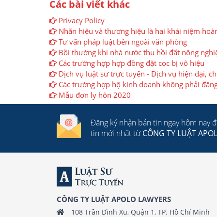
Các bài viết khác
Privacy Policy
Nhãn hiệu và thương hiệu là hai khái niệm hoà
Tư vấn pháp luật bên ngoài văn phòng
Bồi thường khi nhà nước thu hồi đất nông nghi
Các trường hợp hợp đồng đặt cọc bị vô hiệu
Dịch vụ luật sư trực tuyến - Dịch vụ hiện đại, c
Các trường hợp hộ kinh doanh không phải đăng
Mẫu đơn ly hôn 2020
Đăng ký nhận bản tin ngay hôm nay 
tin mới nhất từ
CÔNG TY LUẬT APO
CÔNG TY LUẬT APOLO LAWYERS
108 Trần Đình Xu, Quận 1, TP. Hồ Chí Minh