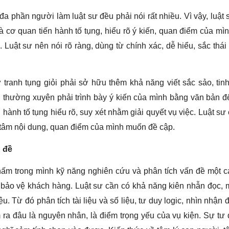
đa phần người làm luật sư đều phải nói rất nhiều. Vì vậy, l
uật 
 là cơ quan tiến hành tố tụng, hiểu rõ ý kiến, quan điểm của m
 Luật sư nên nói rõ ràng, dùng từ chính xác, dễ hiểu, sắc thái
 tranh tụng giỏi phải sở hữu thêm khả năng viết sắc sảo, tinh
n thường xuyên phải trình bày ý kiến của mình bằng văn bản đ
 hành tố tụng hiểu rõ, suy xét nhằm giải quyết vụ việc. Luật sư 
ng tâm nội dung, quan điểm của mình muốn đề cập.
n đề
hấm trong mình kỹ năng nghiên cứu và phân tích vấn đề một c
a bảo vệ khách hàng. Luật sư cần có khả năng kiên nhẫn đọc, 
ệu. Từ đó phân tích tài liệu và số liệu, tư duy logic, nhìn nhận 
 ra đâu là nguyên nhân, là điểm trọng yếu của vụ kiện. Sự tư