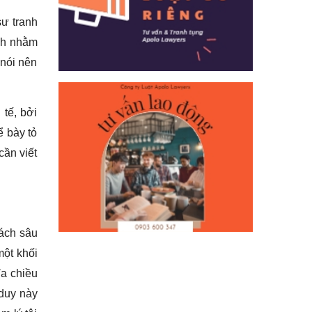
sư tranh
ình nhằm
 nói nên
 tế, bởi
ể bày tỏ
cần viết
ách sâu
một khối
đa chiều
 duy này