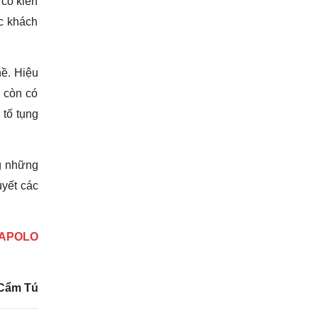
 có kiến
c khách
hề. Hiệu
ư còn có
 tố tụng
ng những
uyết các
 APOLO
Cẩm Tú