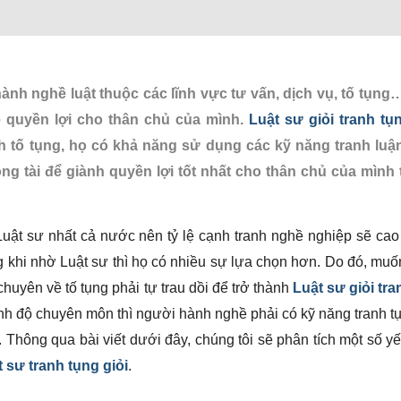
nh nghề luật thuộc các lĩnh vực tư vấn, dịch vụ, tố tụng
ệ quyền lợi cho thân chủ của mình.
Luật sư giỏi tranh tụ
h tố tụng, họ có khả năng sử dụng các kỹ năng tranh luậ
ọng tài để giành quyền lợi tốt nhất cho thân chủ của mình 
uật sư nhất cả nước nên tỷ lệ cạnh tranh nghề nghiệp sẽ ca
 khi nhờ Luật sư thì họ có nhiều sự lựa chọn hơn. Do đó, muốn
chuyên về tố tụng phải tự trau dồi để trở thành
Luật sư giỏi tr
nh độ chuyên môn thì người hành nghề phải có kỹ năng tranh t
. Thông qua bài viết dưới đây, chúng tôi sẽ phân tích một số y
 sư tranh tụng giỏi
.