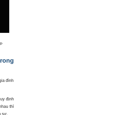
TP
rong
gia đình
quy định
nhau thì
n sự.