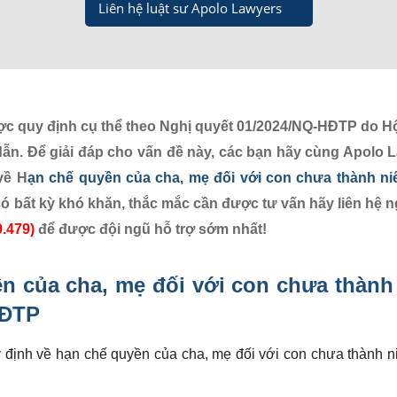
Liên hệ luật sư Apolo Lawyers
c quy định cụ thể theo Nghị quyết 01/2024/NQ-HĐTP do H
n. Để giải đáp cho vấn đề này, các bạn hãy cùng Apolo 
về H
ạn chế quyền của cha, mẹ đối với con chưa thành ni
ó bất kỳ khó khăn, thắc mắc cần được tư vấn hãy liên hệ n
9.479)
để được đội ngũ hỗ trợ sớm nhất!
ền của cha, mẹ
đối với con chưa thành
HĐTP
y định về hạn chế quyền của cha, mẹ đối với con chưa thành 