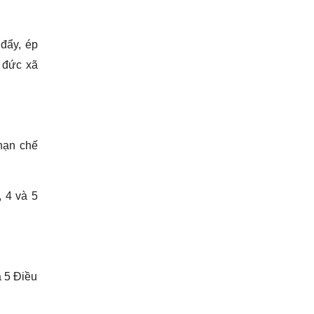
 đẩy, ép
o đức xã
 hạn chế
, 4 và 5
à 5 Điều