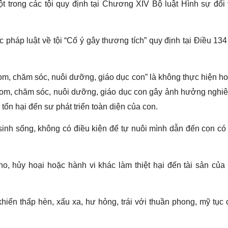
t trong các tội quy định tại Chương XIV Bộ luật Hình sự đối
c pháp luật về tội “Cố ý gây thương tích” quy định tại Điều 13
om, chăm sóc, nuôi dưỡng, giáo dục con” là không thực hiện h
nom, chăm sóc, nuôi dưỡng, giáo dục con gây ảnh hưởng nghi
tổn hại đến sư phát triển toàn diện của con.
inh sống, không có điều kiện để tự nuôi mình dẫn đến con có
cho, hủy hoại hoặc hành vi khác làm thiệt hại đến tài sản củ
êu khiển thấp hèn, xấu xa, hư hỏng, trái với thuần phong, mỹ tục