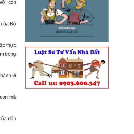
 với con
4 của Bộ
oặc thực
êm trọng
 hành vi
a con mà
 của dân