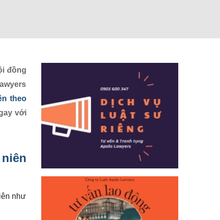
ội đồng
Lawyers
ên theo
gay với
 niên
niên như