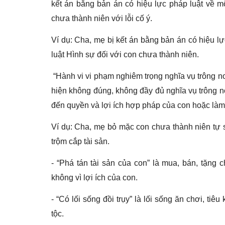
kết án bằng bản án có hiệu lực pháp luật về mộ
chưa thành niên với lỗi cố ý.
Ví dụ: Cha, mẹ bị kết án bằng bản án có hiệu lự
luật Hình sự đối với con chưa thành niên.
“Hành vi vi phạm nghiêm trọng nghĩa vụ trông n
hiện không đúng, không đầy đủ nghĩa vụ trông 
đến quyền và lợi ích hợp pháp của con hoặc làm 
Ví dụ: Cha, mẹ bỏ mặc con chưa thành niên tự s
trộm cắp tài sản.
- “Phá tán tài sản của con” là mua, bán, tặng 
không vì lợi ích của con.
- “Có lối sống đồi trụy” là lối sống ăn chơi, ti
tộc.