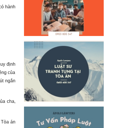
 có hành
quy định
iêng của
rút ngắn
ủa cha,
ị Tòa án