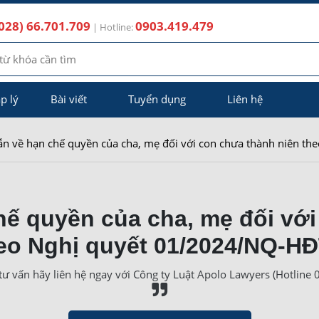
028) 66.701.709
0903.419.479
| Hotline:
p lý
Bài viết
Tuyển dụng
Liên hệ
n về hạn chế quyền của cha, mẹ đối với con chưa thành niên t
ế quyền của cha, mẹ đối với
eo Nghị quyết 01/2024/NQ-H
ư vấn hãy liên hệ ngay với Công ty Luật Apolo Lawyers (Hotline