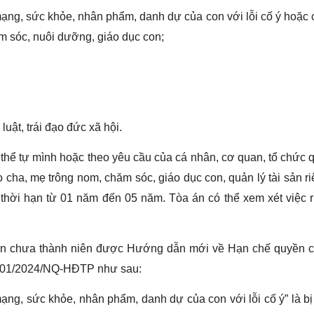
 mạng, sức khỏe, nhân phẩm, danh dự của con với lỗi cố ý hoặc
m sóc, nuôi dưỡng, giáo dục con;
luật, trái đạo đức xã hội.
 thể tự mình hoặc theo yêu cầu của cá nhân, cơ quan, tổ chức 
o cha, mẹ trông nom, chăm sóc, giáo dục con, quản lý tài sản r
 thời hạn từ 01 năm đến 05 năm. Tòa án có thể xem xét việc 
on chưa thành niên được Hướng dẫn mới về Hạn chế quyền c
ết 01/2024/NQ-HĐTP như sau:
 mạng, sức khỏe, nhân phẩm, danh dự của con với lỗi cố ý” là b