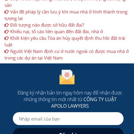
sản
Vấn đề pháp lý cần lưu ý khi mua nhà ở hình thành trong
tương lai
Đối tượng nào được sở hữu đất đai?
Khiếu nại, tố cáo liên quan đến đất đai, nhà ở
Khởi kiện yêu cầu Tòa án hủy quyết định thu hồi đất trái
luật
Người Việt Nam định cư ở nước ngoài có được mua nhà ở
trong các dự án tại Việt Nam
Đăng ký nhận bản tin ngay hôm nay để nhận được
những thông tin mới nhất từ
CÔNG TY LUẬT
APOLO LAWYERS