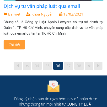
Dịch vụ tư vấn pháp luật qua email
Bài viết
Khoa Nguyễn
18/02/2021
Chúng tôi là Công ty Luật Apolo Lawyers có trụ sở chính tại
Quận 1, TP. Hồ Chí Minh, chuyên cung cấp dịch vụ tư vấn pháp
luật qua email uy tín tại TP. Hồ Chí Minh
Chi tiết
34
35
36
37
38
Đăng ký nhận bản tin ngay hôm nay để nhận được
những thông tin mới nhất từ
CÔNG TY LUẬT