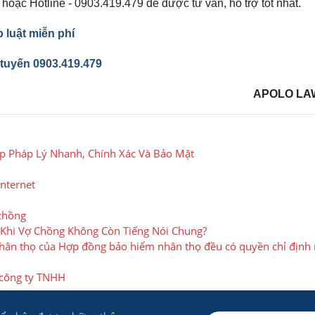
oặc Hotline - 0903.419.479 để được tư vấn, hỗ trợ tốt nhất.
 luật miễn phí
 tuyến 0903.419.479
APOLO LA
áp Pháp Lý Nhanh, Chính Xác Và Bảo Mật
internet
 chồng
 Khi Vợ Chồng Không Còn Tiếng Nói Chung?
hân thọ của Hợp đồng bảo hiểm nhân thọ đều có quyền chỉ định
 công ty TNHH