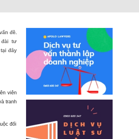
vấn đề.
đài tư
 tại đây
yên viên
và tranh
huộc đối