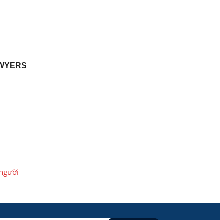
WYERS
 người