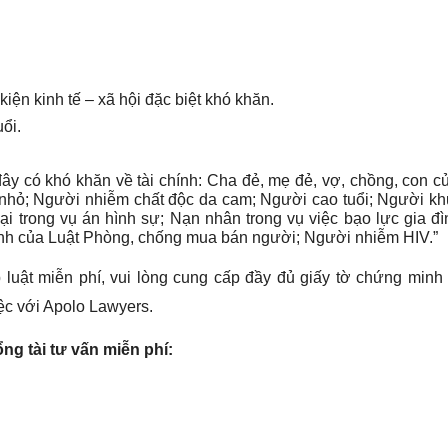
kiện kinh tế – xã hội đặc biệt khó khăn.
ổi.
y có khó khăn về tài chính: Cha đẻ, mẹ đẻ, vợ, chồng, con của
 nhỏ; Người nhiễm chất độc da cam; Người cao tuổi; Người khu
hại trong vụ án hình sự; Nạn nhân trong vụ việc bạo lực gia đ
ịnh của Luật Phòng, chống mua bán người; Người nhiễm HIV.”
luật miễn phí, vui lòng cung cấp đầy đủ giấy tờ chứng minh 
ệc với Apolo Lawyers.
ng tài tư vấn miễn phí: