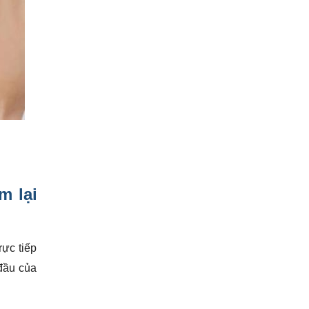
m lại
ực tiếp
đầu của