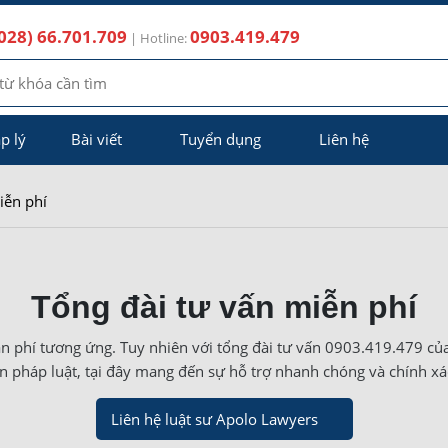
028) 66.701.709
0903.419.479
| Hotline:
p lý
Bài viết
Tuyển dụng
Liên hệ
iễn phí
Tổng đài tư vấn miễn phí
n phí tương ứng. Tuy nhiên với tổng đài tư vấn 0903.419.479 củ
n pháp luật, tại đây mang đến sự hỗ trợ nhanh chóng và chính x
Liên hệ luật sư Apolo Lawyers