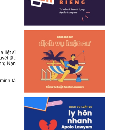
 liệt sĩ
yết tật;
ình; Nạn
mình là