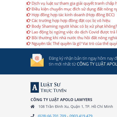
Dịch vụ luật sư tham gia giải quyết tranh chấp
Điều kiện chuyển mục đích sử dụng đất nông ng
Hợp đồng hợp tác kinh doanh (Hợp đồng BCC)
Các trường hợp hợp đồng đặt cọc bị vô hiệu
Body Shaming người khác có bị xử phạt không?
Lao động bị ngừng việc do dịch Covid được trả
Bồi thường khi nhà nước thu hồi đất nông nghi
Nguyên tắc Thế quyền là gì? Vai trò của thế q
Đăng ký nhận bản tin ngay hôm nay 
tin mới nhất từ
CÔNG TY LUẬT APO
CÔNG TY LUẬT APOLO LAWYERS
108 Trần Đình Xu, Quận 1, TP. Hồ Chí Minh
(028) 66.701.709
-
0903.419.479