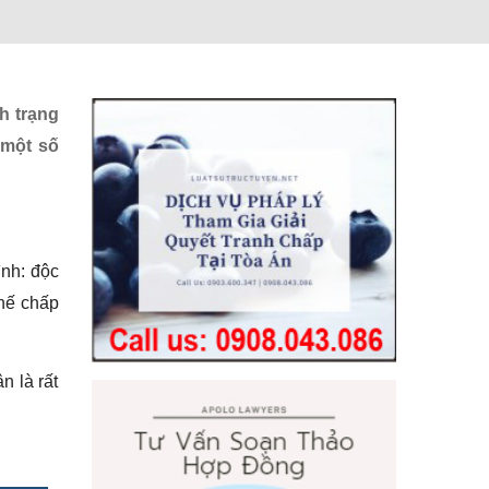
h trạng
 một số
ình: độc
thế chấp
n là rất