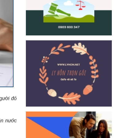
người đó
ân nước