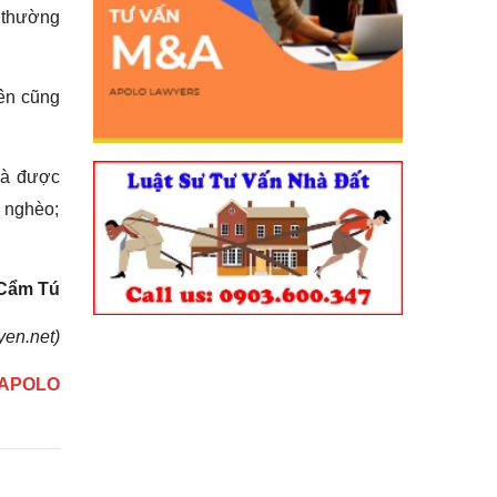
 thường
rên cũng
và được
ộ nghèo;
Cẩm Tú
yen.net)
t APOLO