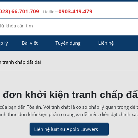
028) 66.701.709
0903.419.479
| Hotline:
p lý
Bài viết
Tuyển dụng
Liên hệ
 tranh chấp đất đai
đơn khởi kiện tranh chấp đấ
của bạn đến Tòa án. Với tính chất là cơ sở pháp lý quan trọng để 
hình thức đơn khởi kiện phải rõ ràng và dễ hiểu, diễn đạt chính 
Liên hệ luật sư Apolo Lawyers