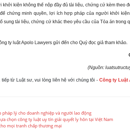
khởi kiện không thể nộp đầy đủ tài liệu, chứng cứ kèm theo 
có để chứng minh quyền, lợi ích hợp pháp của người khởi kiệ
 sung tài liệu, chứng cứ khác theo yêu cầu của Tòa án trong q
ng ty luật Apolo Lawyers gửi đến cho Quý đọc giả tham khảo.
(Nguồn: luatsutructu
iếp từ Luật sư, vui lòng liên hệ với chúng tôi -
Công ty Luậ
háp pháp lý cho doanh nghiệp và người lao động
a chọn công ty luật uy tín giải quyết ly hôn tại Việt Nam
n cho mọi tranh chấp thương mại