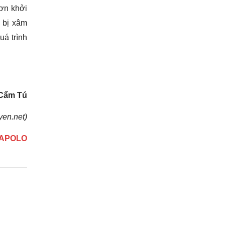
đơn khởi
n bị xâm
uá trình
Cẩm Tú
yen.net)
t APOLO