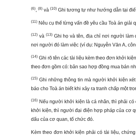
(6)
(8)
(10)
,
và
Ghi tương tự như hướng dẫn tại đ
(11)
Nêu cụ thể từng vấn đề yêu cầu Toà án giải q
(12)
(13)
và
Ghi họ và tên, địa chỉ nơi người làm ch
nơi người đó làm việc (ví dụ: Nguyễn Văn A, cô
(14)
Ghi rõ tên các tài liệu kèm theo đơn khởi kiện
theo đơn gồm có: bản sao hợp đồng mua bán nh
(15)
Ghi những thông tin mà người khởi kiện xét t
báo cho Toà án biết khi xảy ra tranh chấp một 
(16)
Nếu người khởi kiện là cá nhân, thì phải có
khởi kiện, thì người đại điện hợp pháp của cơ q
dấu của cơ quan, tổ chức đó.
Kèm theo đơn khởi kiện phải có tài liệu, chứn