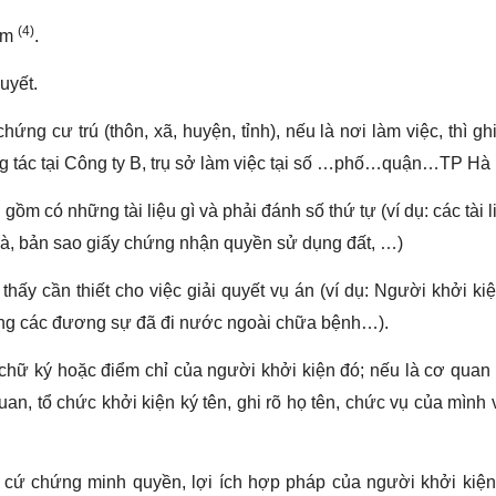
(4)
iểm
.
uyết.
ứng cư trú (thôn, xã, huyện, tỉnh), nếu là nơi làm việc, thì ghi
ng tác tại Công ty B, trụ sở làm việc tại số …phố…quận…TP Hà 
 gồm có những tài liệu gì và phải đánh số thứ tự (ví dụ: các tài 
à, bản sao giấy chứng nhận quyền sử dụng đất, …)
hấy cần thiết cho việc giải quyết vụ án (ví dụ: Người khởi ki
trong các đương sự đã đi nước ngoài chữa bệnh…).
 chữ ký hoặc điểm chỉ của người khởi kiện đó; nếu là cơ quan
uan, tổ chức khởi kiện ký tên, ghi rõ họ tên, chức vụ của mình
g cứ chứng minh quyền, lợi ích hợp pháp của người khởi kiệ