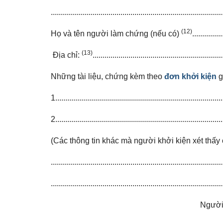
......................................................................................
(12)
Họ và tên người làm chứng (nếu có)
...............
(13)
Địa chỉ:
.................................................................
Những tài liệu, chứng kèm theo
đơn khởi kiện
g
1....................................................................................
2....................................................................................
(Các thông tin khác mà người khởi kiện xét thấy c
......................................................................................
......................................................................................
Người