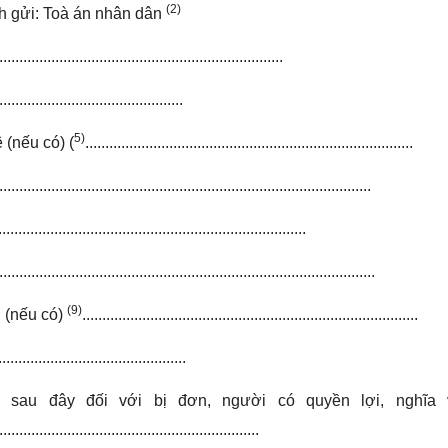
(2)
h gửi: Toà án nhân dân
.......................................................................
..............................................
5)
 (nếu có) (
..................................................................................
.............................................................................................
.............................................................................
..............................................................................................
(9)
n (nếu có)
....................................................................................
...............................................
sau đây đối với bị đơn, người có quyền lợi, nghĩa 
.................................................................