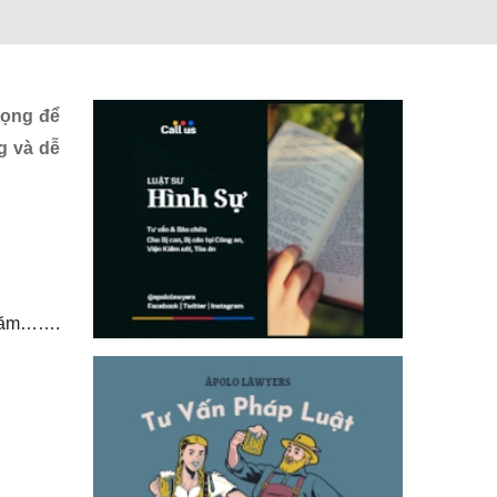
rọng để
g và dễ
 năm…….