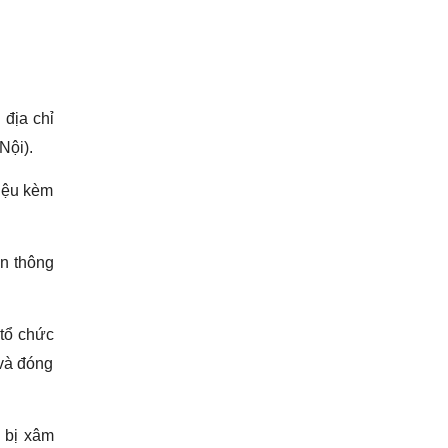
 địa chỉ
Nội).
liệu kèm
ện thông
 tổ chức
 và đóng
n bị xâm