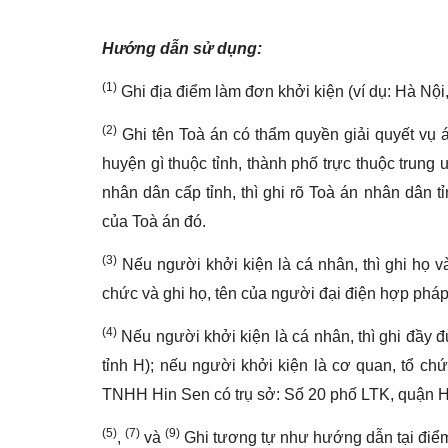
Hướng dẫn sử dụng:
(1)
Ghi địa điểm làm đơn khởi kiện (ví dụ: Hà N
(2)
Ghi tên Toà án có thẩm quyền giải quyết vụ á
huyện gì thuộc tỉnh, thành phố trực thuộc trung
nhân dân cấp tỉnh, thì ghi rõ Toà án nhân dân t
của Toà án đó.
(3)
Nếu người khởi kiện là cá nhân, thì ghi họ và
chức và ghi họ, tên của người đại điện hợp pháp
(4)
Nếu người khởi kiện là cá nhân, thì ghi đầy đủ
tỉnh H); nếu người khởi kiện là cơ quan, tổ chức
TNHH Hin Sen có trụ sở: Số 20 phố LTK, quận H
(5)
(7)
(9)
,
và
Ghi tương tự như hướng dẫn tại đi