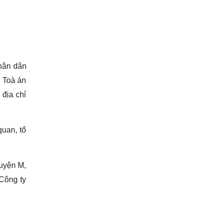
nhân dân
à Toà án
 địa chỉ
quan, tổ
huyện M,
 Công ty