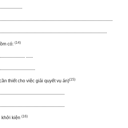
....................
...................................................................................................
..............................................................................................
(14)
ồm có:
...................... ......
...............................
(15)
ần thiết cho việc giải quyết vụ án)
.........................................................
.........................................................
(16)
 khởi kiện