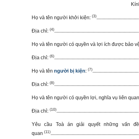
Kín
(3)
Họ và tên người khởi kiện:
..................................
(4)
Địa chỉ:
....................................................................
Họ và tên người có quyền và lợi ích được bảo vệ
(6)
Địa chỉ:
....................................................................
(7)
Họ và tên
người bị kiện
:
.....................................
(8)
Địa chỉ:
....................................................................
Họ và tên người có quyền lợi, nghĩa vụ liên qua
(10)
Địa chỉ:
..................................................................
Yêu cầu Toà án giải quyết những vấn đề 
(11)
quan
.......................................................................