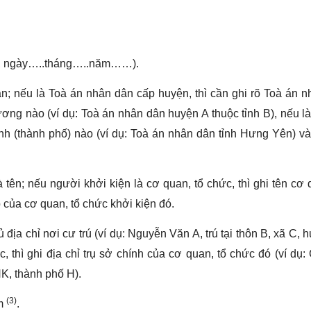
ội, ngày…..tháng…..năm……).
n; nếu là Toà án nhân dân cấp huyện, thì cần ghi rõ Toà án 
 ương nào (ví dụ: Toà án nhân dân huyện A thuộc tỉnh B), nếu l
ỉnh (thành phố) nào (ví dụ: Toà án nhân dân tỉnh Hưng Yên) và
 tên; nếu người khởi kiện là cơ quan, tổ chức, thì ghi tên cơ 
 của cơ quan, tổ chức khởi kiện đó.
 địa chỉ nơi cư trú (ví dụ: Nguyễn Văn A, trú tại thôn B, xã C, 
, thì ghi địa chỉ trụ sở chính của cơ quan, tổ chức đó (ví dụ:
K, thành phố H).
(3)
ểm
.