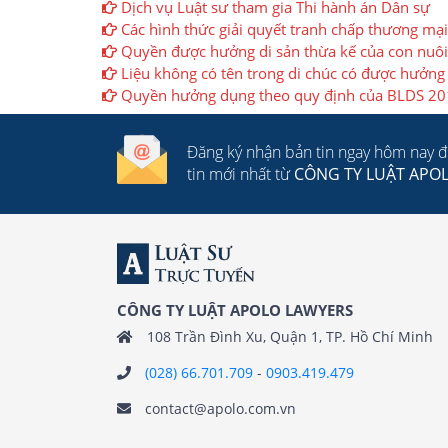
Dịch vụ Luật sư tham gia Thi hành án Dân sự
Các hình thức giải quyết tranh chấp thương mại
Quyền được hưởng di sản thừa kế của con nuôi
Liệu không có tên trong di chúc có được hưởng 
Quyền hưởng dụng theo quy định của BLDS 2
Đăng ký nhận bản tin ngay hôm nay 
tin mới nhất từ
CÔNG TY LUẬT APO
CÔNG TY LUẬT APOLO LAWYERS
108 Trần Đình Xu, Quận 1, TP. Hồ Chí Minh
(028) 66.701.709
-
0903.419.479
contact@apolo.com.vn