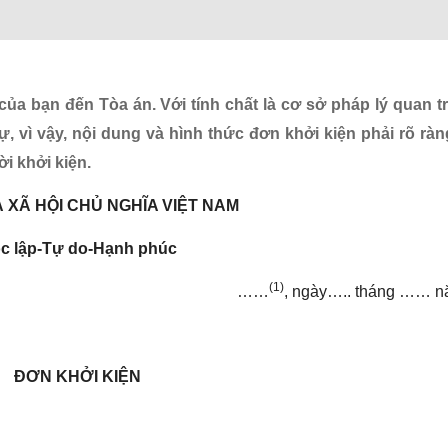
của bạn đến Tòa án. Với tính chất là cơ sở pháp lý quan t
ự, vì vậy, nội dung và hình thức đơn khởi kiện phải rõ ràn
i khởi kiện.
 XÃ HỘI CHỦ NGHĨA VIỆT NAM
c lập-Tự do-Hạnh phúc
(1)
……
, ngày….. tháng ……
ĐƠN KHỞI KIỆN