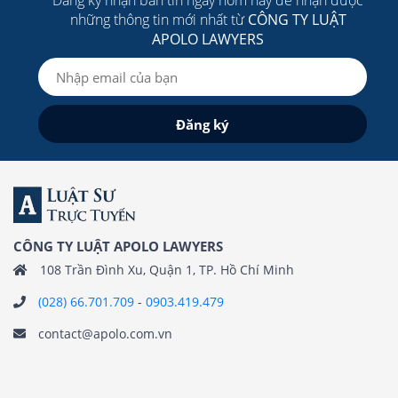
Đăng ký nhận bản tin ngay hôm nay để nhận được
những thông tin mới nhất từ
CÔNG TY LUẬT
APOLO LAWYERS
CÔNG TY LUẬT APOLO LAWYERS
108 Trần Đình Xu, Quận 1, TP. Hồ Chí Minh
(028) 66.701.709
-
0903.419.479
contact@apolo.com.vn