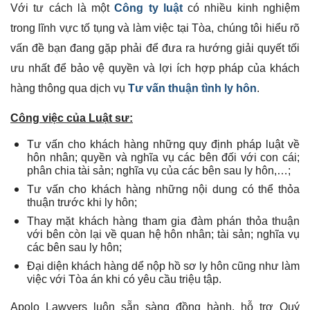
Với tư cách là một
Công ty luật
có nhiều kinh nghiệm
trong lĩnh vực tố tụng và làm việc tại Tòa, chúng tôi hiểu rõ
vấn đề bạn đang gặp phải để đưa ra hướng giải quyết tối
ưu nhất để bảo vệ quyền và lợi ích hợp pháp của khách
hàng thông qua dịch vụ
Tư vấn thuận tình ly hôn
.
Công việc của Luật sư:
Tư vấn cho khách hàng những quy định pháp luật về
hôn nhân; quyền và nghĩa vụ các bên đối với con cái;
phân chia tài sản; nghĩa vụ của các bên sau ly hôn,…;
Tư vấn cho khách hàng những nội dung có thể thỏa
thuận trước khi ly hôn;
Thay mặt khách hàng tham gia đàm phán thỏa thuận
với bên còn lại về quan hệ hôn nhân; tài sản; nghĩa vụ
các bên sau ly hôn;
Đại diện khách hàng dể nộp hồ sơ ly hôn cũng như làm
việc với Tòa án khi có yêu cầu triệu tập.
Apolo Lawyers luôn sẵn sàng đồng hành, hỗ trợ Quý