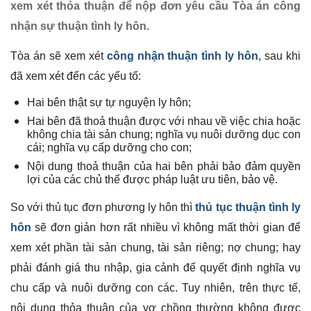
xem xét thỏa thuận để nộp đơn yêu cầu Tòa án công
nhận sự thuận tình ly hôn.
Tòa án sẽ xem xét
công nhận thuận tình ly hôn
, sau khi
đã xem xét đến các yếu tố:
Hai bên thật sự tự nguyện ly hôn;
Hai bên đã thoả thuận được với nhau về việc chia hoặc
không chia tài sản chung; nghĩa vụ nuôi dưỡng dục con
cái; nghĩa vụ cấp dưỡng cho con;
Nội dung thoả thuận của hai bên phải bảo đảm quyền
lợi của các chủ thể được pháp luật ưu tiên, bảo vệ.
So với thủ tục đơn phương ly hôn thì
thủ tục thuận tình ly
hôn
sẽ đơn giản hơn rất nhiều vì không mất thời gian để
xem xét phần tài sản chung, tài sản riêng; nợ chung; hay
phải đánh giá thu nhập, gia cảnh để quyết định nghĩa vụ
chu cấp và nuôi dưỡng con các. Tuy nhiên, trên thực tế,
nội dung thỏa thuận của vợ chồng thường không được