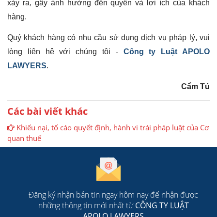
xảy ra, gây ảnh hưởng đến quyền và lợi ích của khách
hàng.
Quý khách hàng có nhu cầu sử dụng dịch vụ pháp lý, vui
lòng liên hệ với chúng tôi -
Công ty Luật APOLO
LAWYERS
.
Cẩm Tú
Các bài viết khác
Khiếu nại, tố cáo quyết định, hành vi trái pháp luật của Cơ
quan thuế
Đăng ký nhận bản tin ngay hôm nay để nhận được
những thông tin mới nhất từ
CÔNG TY LUẬT
APOLO LAWYERS