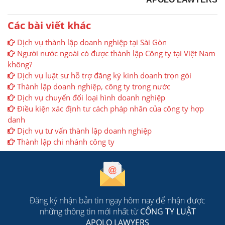
Các bài viết khác
Dịch vụ thành lập doanh nghiệp tại Sài Gòn
Người nước ngoài có được thành lập Công ty tại Việt Nam
không?
Dịch vụ luật sư hỗ trợ đăng ký kinh doanh trọn gói
Thành lập doanh nghiệp, công ty trong nước
Dịch vụ chuyển đổi loại hình doanh nghiệp
Điều kiện xác định tư cách pháp nhân của công ty hợp
danh
Dịch vụ tư vấn thành lập doanh nghiệp
Thành lập chi nhánh công ty
Đăng ký nhận bản tin ngay hôm nay để nhận được
những thông tin mới nhất từ
CÔNG TY LUẬT
APOLO LAWYERS