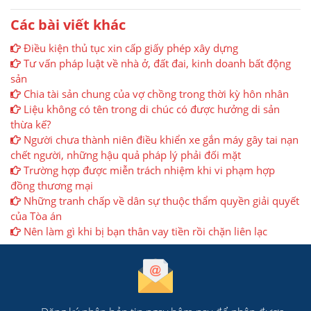
Các bài viết khác
Điều kiện thủ tục xin cấp giấy phép xây dựng
Tư vấn pháp luật về nhà ở, đất đai, kinh doanh bất động
sản
Chia tài sản chung của vợ chồng trong thời kỳ hôn nhân
Liệu không có tên trong di chúc có được hưởng di sản
thừa kế?
Người chưa thành niên điều khiển xe gắn máy gây tai nạn
chết người, những hậu quả pháp lý phải đối mặt
Trường hợp được miễn trách nhiệm khi vi phạm hợp
đồng thương mại
Những tranh chấp về dân sự thuộc thẩm quyền giải quyết
của Tòa án
Nên làm gì khi bị bạn thân vay tiền rồi chặn liên lạc