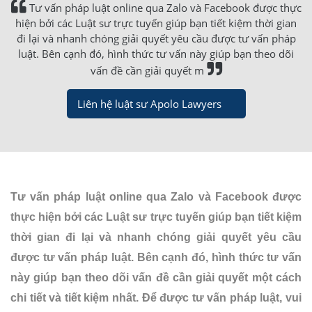
Tư vấn pháp luật online qua Zalo và Facebook được thực
hiện bởi các Luật sư trực tuyến giúp bạn tiết kiệm thời gian
đi lại và nhanh chóng giải quyết yêu cầu được tư vấn pháp
luật. Bên cạnh đó, hình thức tư vấn này giúp bạn theo dõi
vấn đề cần giải quyết m
Liên hệ luật sư Apolo Lawyers
Tư vấn pháp luật online qua Zalo và Facebook được
thực hiện bởi các Luật sư trực tuyến giúp bạn tiết kiệm
thời gian đi lại và nhanh chóng giải quyết yêu cầu
được tư vấn pháp luật. Bên cạnh đó, hình thức tư vấn
này giúp bạn theo dõi vấn đề cần giải quyết một cách
chi tiết và tiết kiệm nhất. Để được tư vấn pháp luật, vui