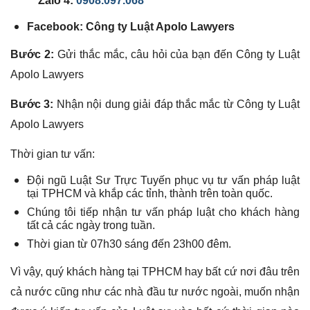
Zalo 4:
0908.097.068
Facebook:
Công ty Luật Apolo Lawyers
Bước 2:
Gửi thắc mắc, câu hỏi của bạn đến Công ty Luật
Apolo Lawyers
Bước 3:
Nhận nội dung giải đáp thắc mắc từ Công ty Luật
Apolo Lawyers
Thời gian tư vấn:
Đội ngũ Luật Sư Trực Tuyến phục vụ tư vấn pháp luật
tại TPHCM và khắp các tỉnh, thành trên toàn quốc.
Chúng tôi tiếp nhận tư vấn pháp luật cho khách hàng
tất cả các ngày trong tuần.
Thời gian từ 07h30 sáng đến 23h00 đêm.
Vì vậy, quý khách hàng tại TPHCM hay bất cứ nơi đâu trên
cả nước cũng như các nhà đầu tư nước ngoài, muốn nhận