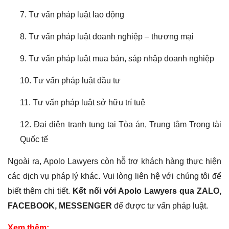
7. Tư vấn pháp luật lao động
8. Tư vấn pháp luật doanh nghiệp – thương mại
9. Tư vấn pháp luật mua bán, sáp nhập doanh nghiệp
10. Tư vấn pháp luật đầu tư
11. Tư vấn pháp luật sở hữu trí tuệ
12. Đại diện tranh tụng tại Tòa án, Trung tâm Trọng tài
Quốc tế
Ngoài ra, Apolo Lawyers còn hỗ trợ khách hàng thực hiện
các dịch vụ pháp lý khác. Vui lòng liên hệ với chúng tôi để
biết thêm chi tiết.
Kết nối với Apolo Lawyers qua ZALO,
FACEBOOK, MESSENGER
để được tư vấn pháp luật.
Xem thêm: