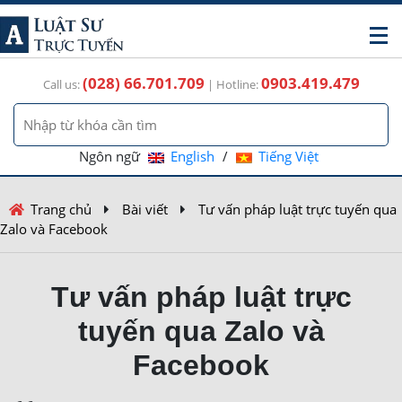
(028) 66.701.709
0903.419.479
Call us:
| Hotline:
Ngôn ngữ
English
/
Tiếng Việt
Trang chủ
Bài viết
Tư vấn pháp luật trực tuyến qua
Zalo và Facebook
Tư vấn pháp luật trực
tuyến qua Zalo và
Facebook