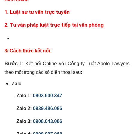
1.
Luật sư tư vấn trực tuyến
2.
Tư vấn pháp luật trực tiếp tại văn phòng
3/ Cách thức kết nối:
Bước 1:
Kết nối Online với Công ty Luật Apolo Lawyers
theo một trong các số điện thoại sau:
Zalo
Zalo 1:
0903.600.347
Zalo 2:
0939.486.086
Zalo 3:
0908.043.086