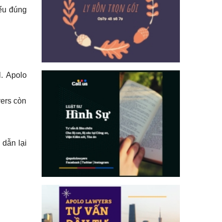
iểu đúng
l. Apolo
yers còn
 dẫn lại