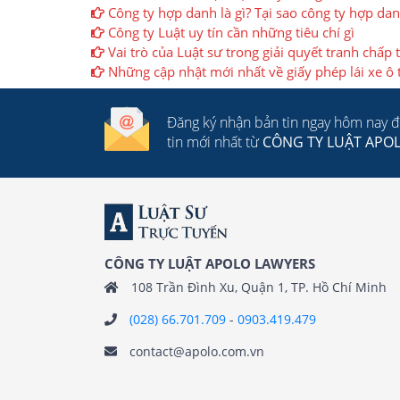
Công ty hợp danh là gì? Tại sao công ty hợp da
Công ty Luật uy tín cần những tiêu chí gì
Vai trò của Luật sư trong giải quyết tranh chấp t
Những cập nhật mới nhất về giấy phép lái xe ô 
Đăng ký nhận bản tin ngay hôm nay 
tin mới nhất từ
CÔNG TY LUẬT APO
CÔNG TY LUẬT APOLO LAWYERS
108 Trần Đình Xu, Quận 1, TP. Hồ Chí Minh
(028) 66.701.709
-
0903.419.479
contact@apolo.com.vn