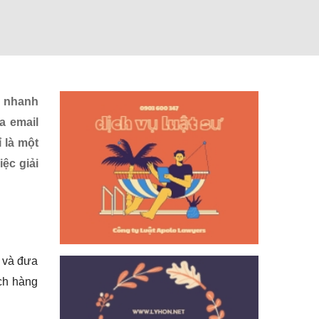
 nhanh
a email
 là một
iệc giải
g và đưa
ch hàng