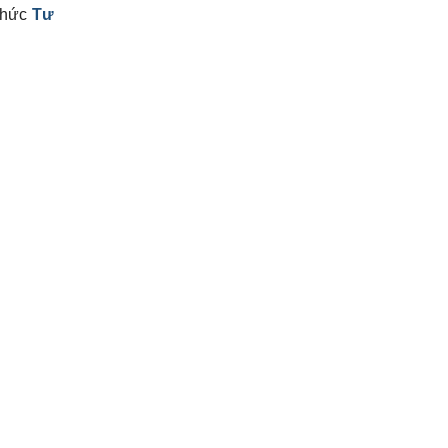
 thức
Tư