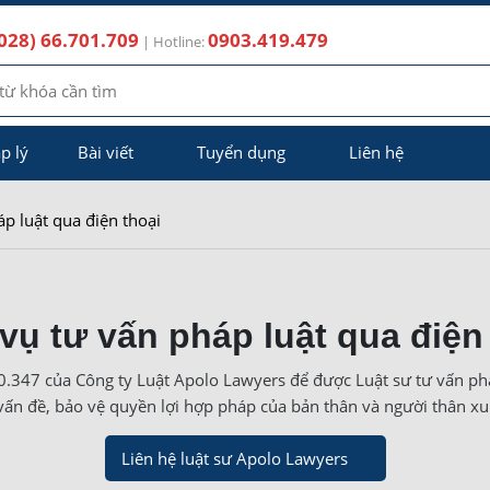
028) 66.701.709
0903.419.479
| Hotline:
p lý
Bài viết
Tuyển dụng
Liên hệ
áp luật qua điện thoại
vụ tư vấn pháp luật qua điện
.347 của Công ty Luật Apolo Lawyers để được Luật sư tư vấn phá
vấn đề, bảo vệ quyền lợi hợp pháp của bản thân và người thân 
Liên hệ luật sư Apolo Lawyers