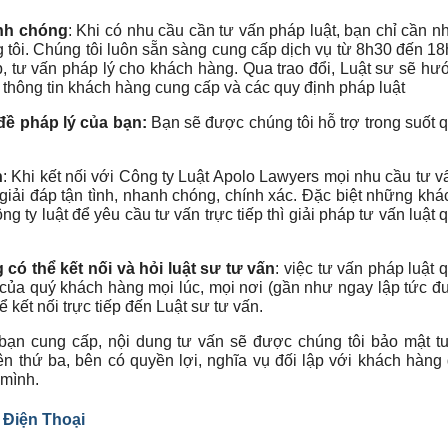
anh chóng
: Khi có nhu cầu cần tư vấn pháp luật, bạn chỉ cần 
g tôi. Chúng tôi luôn sẵn sàng cung cấp dịch vụ từ 8h30 đến 1
áp, tư vấn pháp lý cho khách hàng. Qua trao đổi, Luật sư sẽ h
thông tin khách hàng cung cấp và các quy định pháp luật
 đề pháp lý của bạn:
Bạn sẽ được chúng tôi hỗ trợ trong suốt q
n
: Khi kết nối với Công ty Luật Apolo Lawyers mọi nhu cầu tư 
 giải đáp tận tình, nhanh chóng, chính xác. Đặc biệt những kh
g ty luật để yêu cầu tư vấn trực tiếp thì giải pháp tư vấn luật 
có thể kết nối và hỏi luật sư tư vấn
: việc tư vấn pháp luật 
 của quý khách hàng mọi lúc, mọi nơi (gần như ngay lập tức đ
ể kết nối trực tiếp đến Luật sư tư vấn.
 bạn cung cấp, nội dung tư vấn sẽ được chúng tôi bảo mật tu
ên thứ ba, bên có quyền lợi, nghĩa vụ đối lập với khách hàn
 mình.
 Điện Thoại