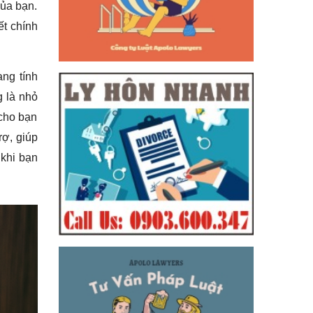
của bạn.
ết chính
ang tính
g là nhỏ
 cho bạn
rợ, giúp
 khi bạn