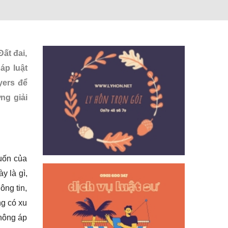
ất đai,
áp luật
yers để
ng giải
uốn của
y là gì,
ông tin,
ng có xu
không áp