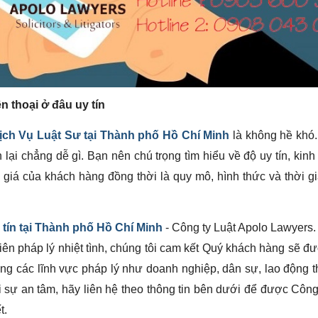
n thoại ở đâu uy tín
ịch Vụ Luật Sư tại Thành phố Hồ Chí Minh
là không hề khó
 lại chẳng dễ gì. Bạn nên chú trọng tìm hiểu về độ uy tín, kin
 giá của khách hàng đồng thời là quy mô, hình thức và thời g
 tín tại Thành phố Hồ Chí Minh
- Công ty Luật Apolo Lawyers.
iên pháp lý nhiệt tình, chúng tôi cam kết Quý khách hàng sẽ đ
ạng các lĩnh vực pháp lý như doanh nghiệp, dân sự, lao động t
 sự an tâm, hãy liên hệ theo thông tin bên dưới để được Công
t.