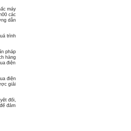
nhấc máy
8h00 các
ướng dẫn
uá trình
vấn pháp
ách hàng
qua điện
qua điện
ược giải
yệt đối,
g để đảm