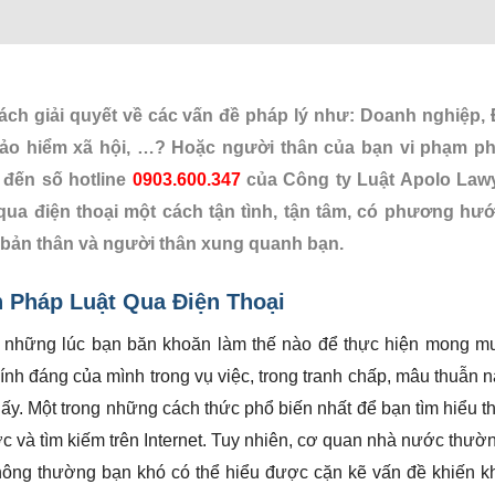
h giải quyết về các vấn đề pháp lý như: Doanh nghiệp, Đ
ảo hiểm xã hội, …? Hoặc người thân của bạn vi phạm ph
 đến số hotline
0903.600.347
của Công ty Luật Apolo Law
qua điện thoại một cách tận tình, tận tâm, có phương hướ
 bản thân và người thân xung quanh bạn.
 Pháp Luật Qua Điện Thoại
u những lúc bạn băn khoăn làm thế nào để thực hiện mong m
nh đáng của mình trong vụ việc, trong tranh chấp, mâu thuẫn nà
ấy. Một trong những cách thức phổ biến nhất để bạn tìm hiểu th
ớc và tìm kiếm trên Internet. Tuy nhiên, cơ quan nhà nước thườ
 thông thường bạn khó có thể hiểu được cặn kẽ vấn đề khiến 