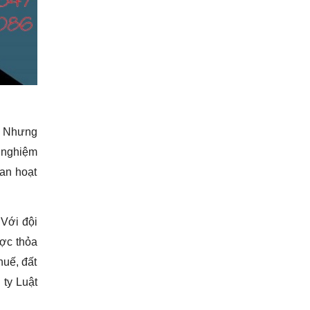
. Nhưng
h nghiệm
ian hoạt
 Với đội
ược thỏa
huế, đất
 ty Luật