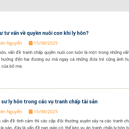
ư tư vấn về quyền nuôi con khi ly hôn?
iên Nguyễn
15/08/2025
 hôn, vấn đề tranh chấp quyền nuôi con luôn là một trong những vấ
nh hưởng đến hai đương sự mà ngay cả những đứa trẻ cũng ảnh h
n của bố mẹ.
t sư ly hôn trong các vụ tranh chấp tài sản
iên Nguyễn
15/08/2025
h vấn đề tình cảm thì các cặp đôi thường xuyên xảy ra các tranh ch
ài sản, đây là vấn đề nan giản có thể kéo vụ án tranh chấp ly hôn b