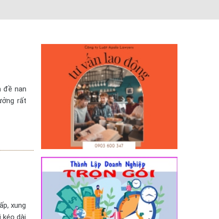
n đề nan
ưởng rất
ấp, xung
ị kéo dài