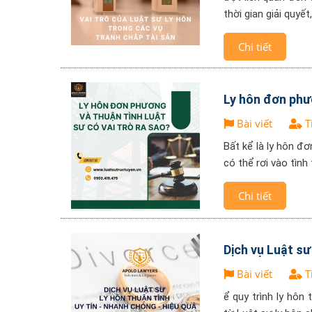
thời gian giải quyế
Chi tiết
Ly hôn đơn phươ
Bài viết
T
Bất kể là ly hôn đ
có thể rơi vào tình
Chi tiết
Dịch vụ Luật sư
Bài viết
T
ể quy trình ly hôn