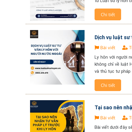
từ Luật sư ly hôn c
Chi tiết
Dịch vụ luật sư
Bài viết
T
Ly hôn với người n
không chỉ về luật 
và thủ tục tư pháp
Chi tiết
Tại sao nên nhậ
Bài viết
T
Bài viết dưới đây s