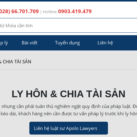
028) 66.701.709
0903.419.479
| Hotline:
p lý
Bài viết
Tuyển dụng
Liên hệ
 CHIA TÀI SẢN
LY HÔN & CHIA TÀI SẢN
 nhưng cần phải tuân thủ nghiêm ngặt quy định của pháp luật. Để 
 kéo dài, khách hàng nên cần được tư vấn pháp lý trước khi ly hô
Liên hệ luật sư Apolo Lawyers