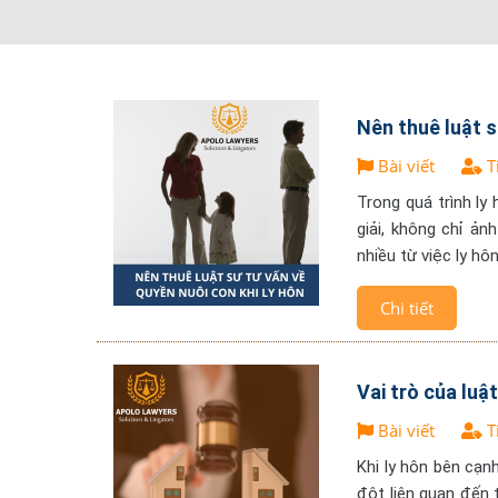
Nên thuê luật s
Bài viết
T
Trong quá trình ly
giải, không chỉ ả
nhiều từ việc ly hô
Chi tiết
Vai trò của luậ
Bài viết
T
Khi ly hôn bên cạn
đột liên quan đến t