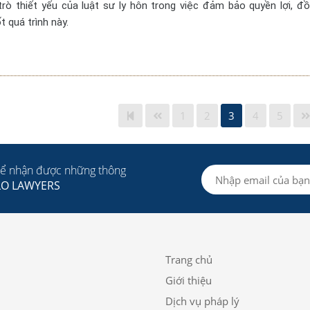
trò thiết yếu của luật sư ly hôn trong việc đảm bảo quyền lợi, đ
t quá trình này.
1
2
3
4
5
để nhận được những thông
LO LAWYERS
Trang chủ
Giới thiệu
Dịch vụ pháp lý