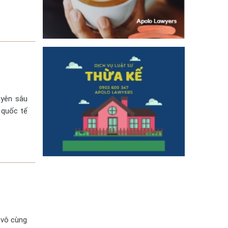
uyên sâu
 quốc tế
à vô cùng