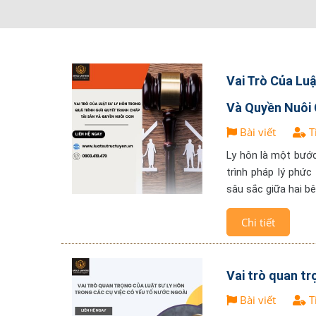
Vai Trò Của Luậ
Và Quyền Nuôi
Bài viết
T
Ly hôn là một bướ
trình pháp lý phức
sâu sắc giữa hai bê
Chi tiết
Vai trò quan tr
Bài viết
T