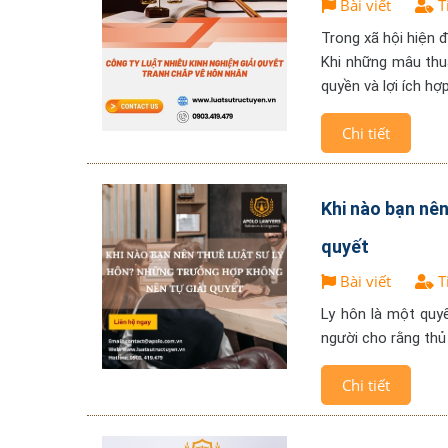
Bài viết
T
Trong xã hội hiện 
Khi những mâu thuẫ
quyền và lợi ích hợ
Chi tiết
Khi nào bạn nên
quyết
Bài viết
T
Ly hôn là một quy
người cho rằng thủ 
Chi tiết