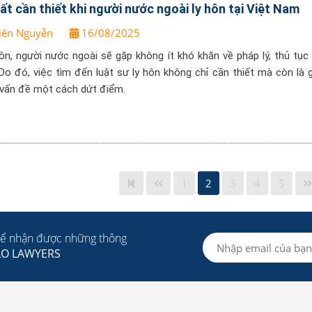
rất cần thiết khi người nước ngoài ly hôn tại Việt Nam
iên Nguyễn
16/08/2025
hôn, người nước ngoài sẽ gặp không ít khó khăn về pháp lý, thủ tục
Do đó, việc tìm đến luật sư ly hôn không chỉ cần thiết mà còn là g
t vấn đề một cách dứt điểm.
1
2
3
4
5
để nhận được những thông
LO LAWYERS