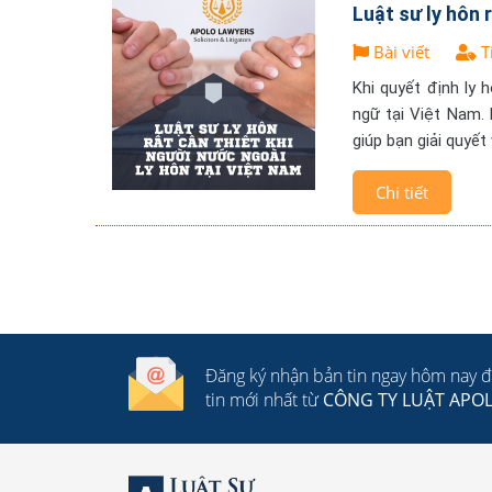
Luật sư ly hôn 
Bài viết
T
Khi quyết định ly 
ngữ tại Việt Nam. 
giúp bạn giải quyế
Chi tiết
Đăng ký nhận bản tin ngay hôm nay 
tin mới nhất từ
CÔNG TY LUẬT APO