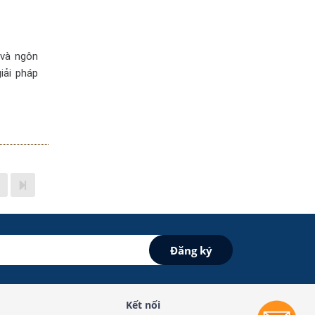
 và ngôn
iải pháp
Kết nối