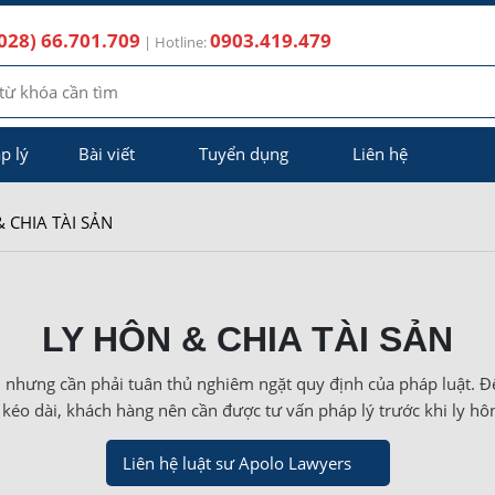
028) 66.701.709
0903.419.479
| Hotline:
p lý
Bài viết
Tuyển dụng
Liên hệ
 CHIA TÀI SẢN
LY HÔN & CHIA TÀI SẢN
 nhưng cần phải tuân thủ nghiêm ngặt quy định của pháp luật. Để 
 kéo dài, khách hàng nên cần được tư vấn pháp lý trước khi ly hô
Liên hệ luật sư Apolo Lawyers