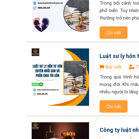
Trong bối cảnh to
phổ biến. Tuy nhiê
thường trở nên phứ
Chi tiết
Luật sư ly hôn 
Bài viết
T
Trong quá trình h
mong đợi. Khi mâu
nhiều người lo lắng
Chi tiết
Công ty luật nh