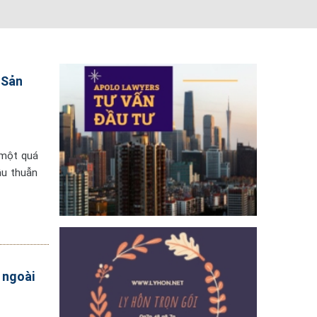
 Sản
 một quá
âu thuẫn
c ngoài