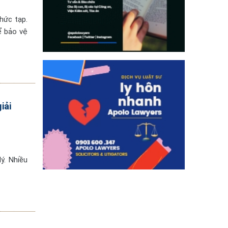
phức tạp.
ể bảo vệ
iải
ý. Nhiều