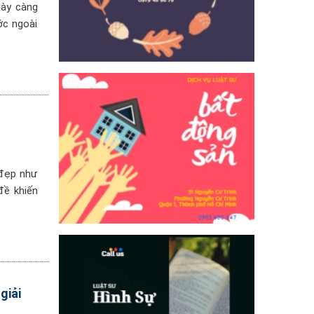
gày càng
ớc ngoài
 đẹp như
đề khiến
giải