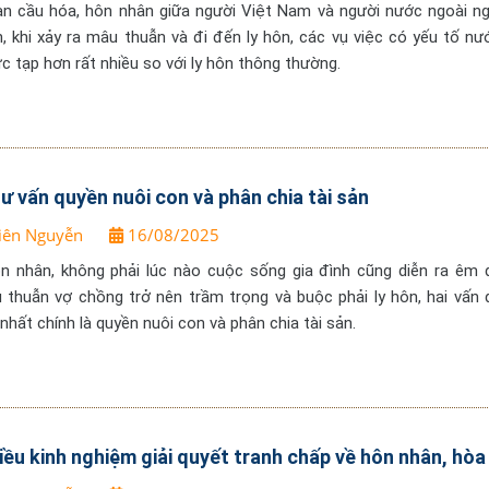
àn cầu hóa, hôn nhân giữa người Việt Nam và người nước ngoài n
n, khi xảy ra mâu thuẫn và đi đến ly hôn, các vụ việc có yếu tố nư
c tạp hơn rất nhiều so với ly hôn thông thường.
tư vấn quyền nuôi con và phân chia tài sản
iên Nguyễn
16/08/2025
ôn nhân, không phải lúc nào cuộc sống gia đình cũng diễn ra êm
 thuẫn vợ chồng trở nên trầm trọng và buộc phải ly hôn, hai vấn 
 nhất chính là quyền nuôi con và phân chia tài sản.
iều kinh nghiệm giải quyết tranh chấp về hôn nhân, hòa 