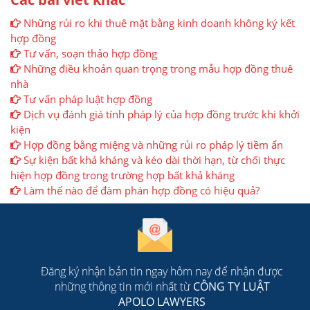
Những rủi ro khi thuê mặt bằng kinh doanh không ký kết
hợp đồng
Tư vấn, soạn thảo hợp đồng
Những điều khoản quan trọng trong mẫu hợp đồng thuê
nhà
Tư vấn pháp luật hợp đồng
Dịch vụ đánh giá tính pháp lý của hợp đồng trước khi khởi
kiện
Hợp đồng bằng miệng và những rủi ro pháp lý tiềm ẩn
Sự kiện bất khả kháng và kéo dài thời hạn, từ chối thực
hiện hợp đồng trong trường hợp bất khả kháng
Làm thế nào để đàm phán hợp đồng có hiệu quả?
Đăng ký nhận bản tin ngay hôm nay để nhận được
những thông tin mới nhất từ
CÔNG TY LUẬT
APOLO LAWYERS