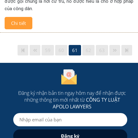
được gọi chung là nơi cư trú, nó được hiểu là chỗ ở hợp pháp
của công dân.
Chi tiết
59
60
61
62
63
Đăng ký nhận bản tin ngay hôm nay để nhận được
những thông tin mới nhất từ
CÔNG TY LUẬT
APOLO LAWYERS