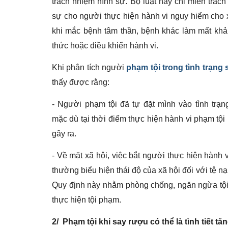
trách nhiệm hình sự. Bộ luật này chỉ miễn trác
sự cho người thực hiện hành vi nguy hiểm cho x
khi mắc bệnh tâm thần, bệnh khác làm mất kh
thức hoặc điều khiển hành vi.
Khi phân tích người
phạm tội trong tình trạng
thấy được rằng:
- Người phạm tội đã tự đặt mình vào tình trạn
mặc dù tại thời điểm thực hiện hành vi phạm tội
gây ra.
- Về mặt xã hội, việc bắt người thực hiện hành v
thường biểu hiện thái độ của xã hội đối với tệ n
Quy định này nhằm phòng chống, ngăn ngừa tội p
thực hiện tội phạm.
2/ Phạm tội khi say rượu có thể là tình tiết t