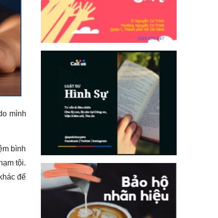
 do mình
iệm bình
hạm tội.
 khác để