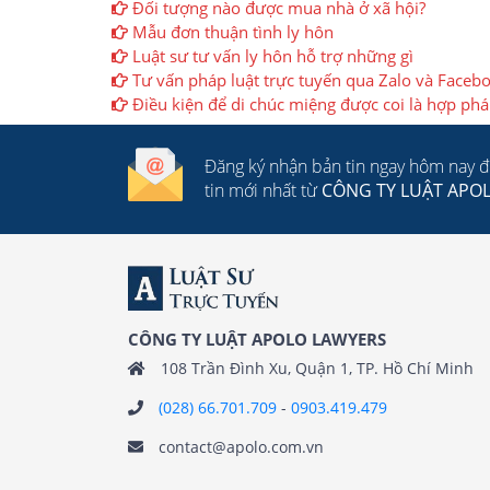
Đối tượng nào được mua nhà ở xã hội?
Mẫu đơn thuận tình ly hôn
Luật sư tư vấn ly hôn hỗ trợ những gì
Tư vấn pháp luật trực tuyến qua Zalo và Faceb
Điều kiện để di chúc miệng được coi là hợp ph
Đăng ký nhận bản tin ngay hôm nay 
tin mới nhất từ
CÔNG TY LUẬT APO
CÔNG TY LUẬT APOLO LAWYERS
108 Trần Đình Xu, Quận 1, TP. Hồ Chí Minh
(028) 66.701.709
-
0903.419.479
contact@apolo.com.vn