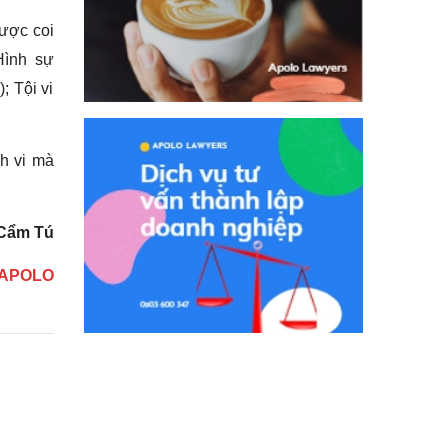
được coi
Hình sự
; Tội vi
nh vi mà
Cẩm Tú
t APOLO