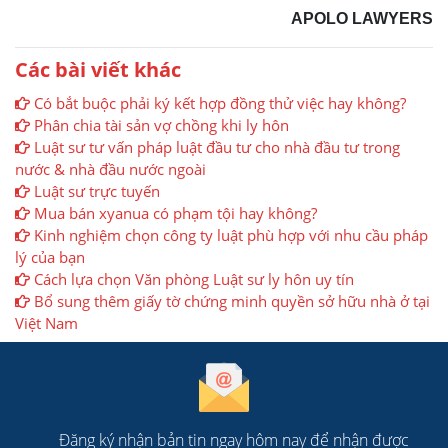
APOLO LAWYERS
Các bài viết khác
Có bắt buộc phải ký kết hợp đồng thử việc hay không?
Phân chia tài sản vợ chồng khi ly hôn
Luật sư tư vấn pháp luật đầu tư cho nhà đầu tư trong
nước & nhà đầu nước ngoài
Luật sư trực tuyến
Mua bán xyanua có phạm tội hay không?
Kinh nghiệm chọn công ty luật phù hợp với nhu cầu pháp
lý của bạn
Cách lựa chọn Văn phòng Luật sư ly hôn uy tín
Bổ sung thêm giấy tờ chứng minh quyền sở hữu nhà ở tại
Việt Nam
Đăng ký nhận bản tin ngay hôm nay để nhận được