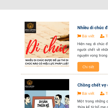
Nhiều di chúc đ
Bài viết
T
Hiện nay, di chúc 
người chết về nhữ
nguyện vọng trong 
Chi tiết
Chồng chết vợ
Bài viết
T
Một trong những c
thừa kế từ bố mẹ 