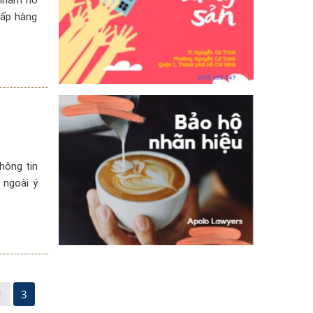
 nhằm hỗ
hấp hàng
hông tin
 ngoài ý
2
3