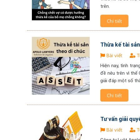
trên.
Chi tiết
Thừa kế tài sản
Bài viết
T
Hiện nay, tình trạ
đề nêu trên vì thế
giải đáp một số th
Chi tiết
Tư vấn giải quy
Bài viết
T