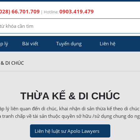
028) 66.701.709
0903.419.479
| Hotline:
p lý
Bài viết
Tuyển dụng
Liên hệ
 & DI CHÚC
THỪA KẾ & DI CHÚC
p lý liên quan đến di chúc, khai nhận di sản thừa kế theo di chúc 
à tranh chấp về tài sản thuộc quyền sở hữu /sử dụng chung do ngư
Liên hệ luật sư Apolo Lawyers