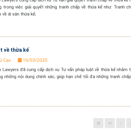
 Lawyers cung cấp dịch vụ Tư vấn giải quyết tranh chấp về thừa kế
g trong việc giải quyết những tranh chấp về thừa kế như: Tranh c
 về di sản thừa kế;
t về thừa kế
ú Cao
16/03/2020
o Lawyers đã cung cấp dịch vụ Tư vấn pháp luật về thừa kế nhằm t
g những nội dung chính xác, giúp hạn chế tối đa những tranh chấp
1