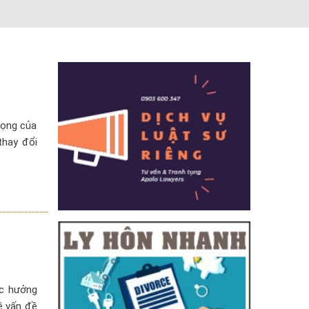
vọng của
thay đổi
ợc hưởng
ề vấn đề