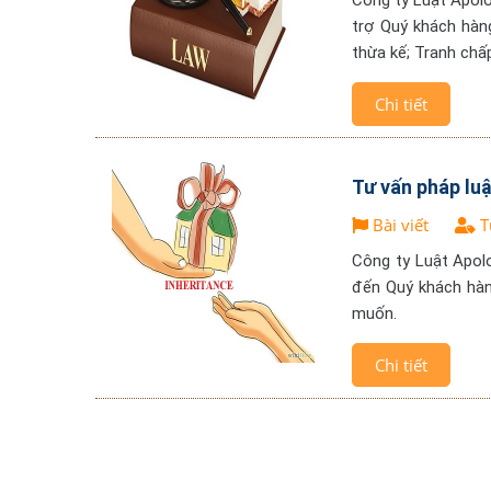
Công ty Luật Apolo
trợ Quý khách hàn
thừa kế; Tranh chấp
Chi tiết
Tư vấn pháp luậ
Bài viết
T
Công ty Luật Apol
đến Quý khách hàn
muốn.
Chi tiết